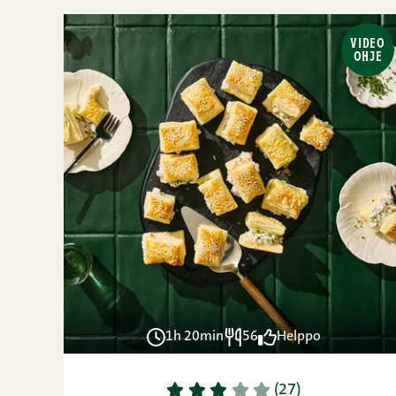
VIDEO
OHJE
1h 20min
56
Helppo
1
2
3
4
5
(27)