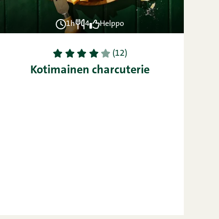
1h
4
Helppo
1
2
3
4
5
(12)
Kotimainen charcuterie