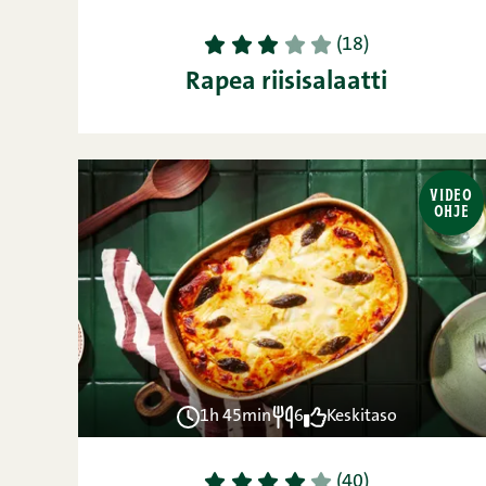
1
2
3
4
5
(18)
Rapea riisisalaatti
VIDEO
OHJE
1h 45min
6
Keskitaso
1
2
3
4
5
(40)