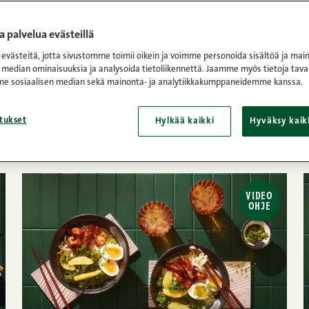
 palvelua evästeillä
västeitä, jotta sivustomme toimii oikein ja voimme personoida sisältöä ja main
 median ominaisuuksia ja analysoida tietoliikennettä. Jaamme myös tietoja tava
e sosiaalisen median sekä mainonta- ja analytiikkakumppaneidemme kanssa.
tukset
Hylkää kaikki
Hyväksy kaik
kavaliot
VIDEO
OHJE