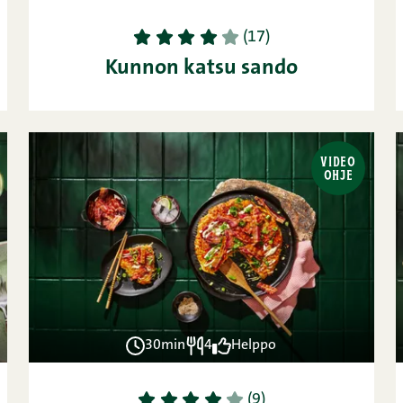
1
2
3
4
5
(17)
Kunnon katsu sando
VIDEO
OHJE
30min
4
Helppo
1
2
3
4
5
(9)