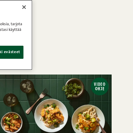
oksia, tarjota
stasi käyttää
ki evästeet
VIDEO
OHJE