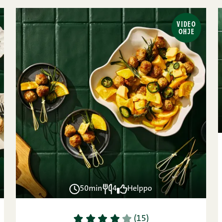
VIDEO
OHJE
50min
4
Helppo
1
2
3
4
5
(15)