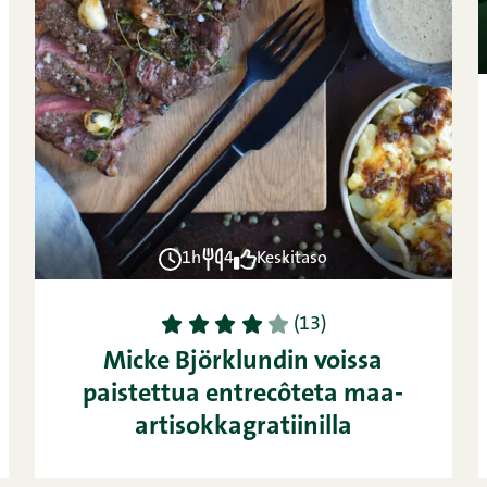
1h
4
Keskitaso
1
2
3
4
5
(13)
Micke Björklundin voissa
paistettua entrecôteta maa-
artisokkagratiinilla