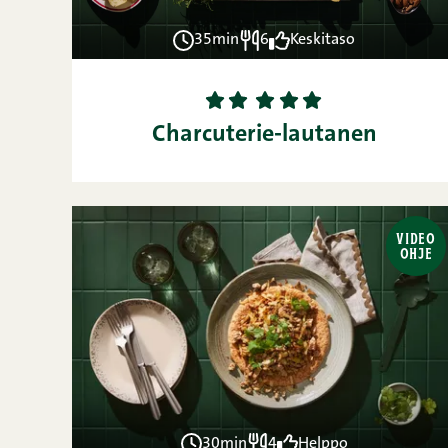
35min
6
Keskitaso
1
2
3
4
5
Charcuterie-lautanen
VIDEO
OHJE
30min
4
Helppo