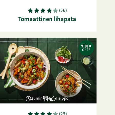
1
2
3
4
5
(56)
Tomaattinen lihapata
VIDEO
OHJE
25min
4
Helppo
1
2
3
4
5
(23)