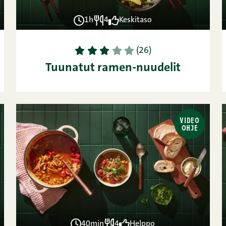
1h
4
Keskitaso
1
2
3
4
5
(26)
Tuunatut ramen-nuudelit
VIDEO
OHJE
40min
4
Helppo