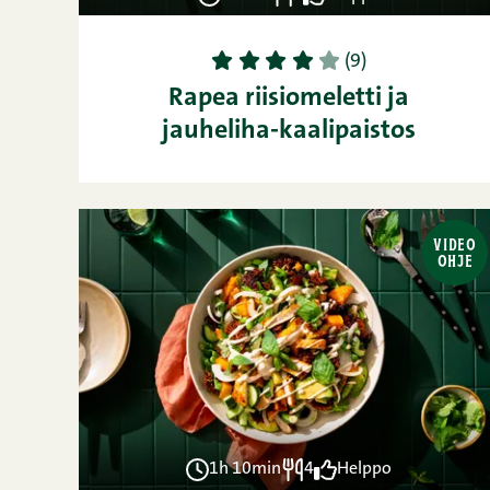
1
2
3
4
5
(9)
Rapea riisiomeletti ja
jauheliha-kaalipaistos
VIDEO
OHJE
1h 10min
4
Helppo