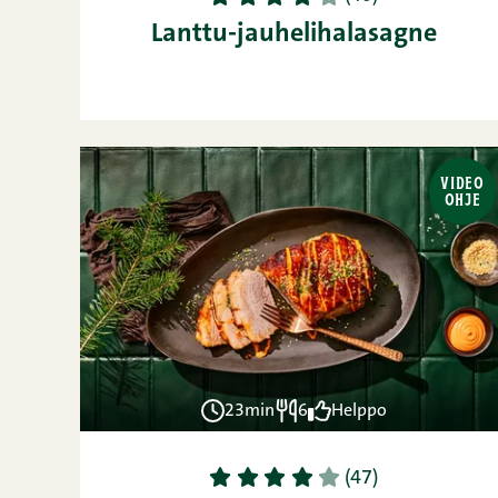
Lanttu-jauhelihalasagne
VIDEO
OHJE
23min
6
Helppo
1
2
3
4
5
(47)