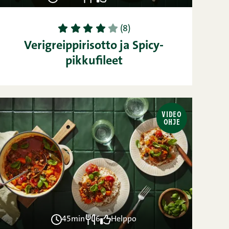
1
2
3
4
5
(8)
Verigreippirisotto ja Spicy-
pikkufileet
VIDEO
OHJE
45min
6
Helppo