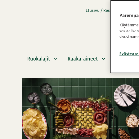
Etusivu
/
Reseptit
/
Talvi
Parempaa
Käytämme e
sosiaalisen
sivustoamm
Evästease
Ruokalajit
Raaka-aineet
Erityisruo