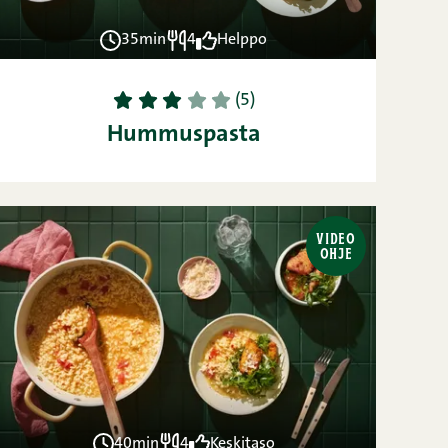
35min
4
Helppo
1
2
3
4
5
(5)
Hummuspasta
VIDEO
OHJE
40min
4
Keskitaso