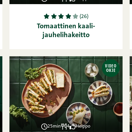
1
2
3
4
5
(26)
Tomaattinen kaali-
jauhelihakeitto
VIDEO
OHJE
25min
4
Helppo