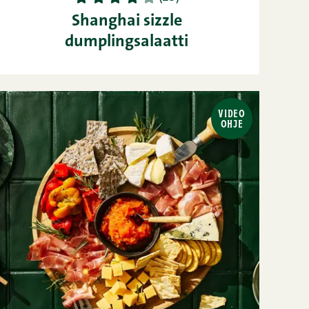
Shanghai sizzle
dumplingsalaatti
VIDEO
OHJE