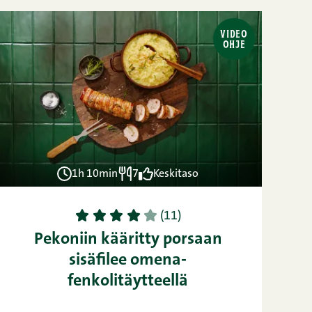
VIDEO
OHJE
1h 10min
7
Keskitaso
1
2
3
4
5
(11)
Pekoniin kääritty porsaan
sisäfilee omena-
fenkolitäytteellä