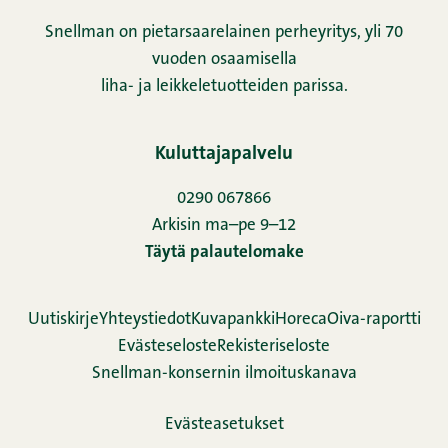
Snellman on pietarsaarelainen perheyritys, yli 70
vuoden osaamisella
liha- ja leikkeletuotteiden parissa.
Kuluttajapalvelu
0290 067866
Arkisin ma–pe 9–12
Täytä palautelomake
Uutiskirje
Yhteystiedot
Kuvapankki
Horeca
Oiva-raportti
Evästeseloste
Rekisteriseloste
Snellman-konsernin ilmoituskanava
Evästeasetukset