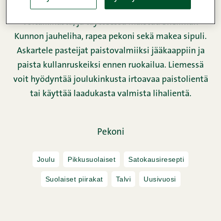
Pasteijan kuori leivotaan maukkaasta rahka-
voitaikinasta, ja täytteessä maistuu Snellman
Kunnon jauheliha, rapea pekoni sekä makea sipuli.
Askartele pasteijat paistovalmiiksi jääkaappiin ja
paista kullanruskeiksi ennen ruokailua. Liemessä
voit hyödyntää joulukinkusta irtoavaa paistolientä
tai käyttää laadukasta valmista lihalientä.
Pekoni
Joulu
Pikkusuolaiset
Satokausiresepti
Suolaiset piirakat
Talvi
Uusivuosi