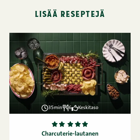
lisää reseptejä
35min
6
Keskitaso
1
2
3
4
5
Charcuterie-lautanen