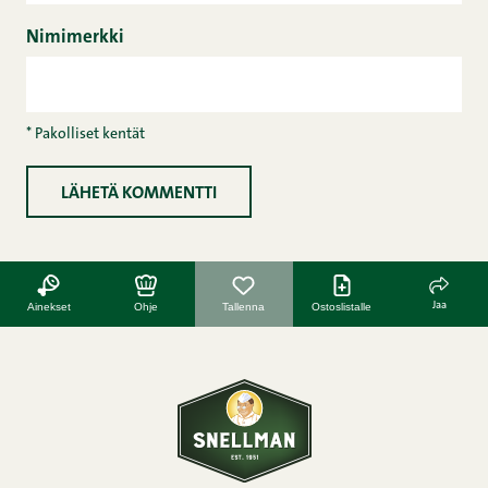
Nimimerkki
* Pakolliset kentät
Jaa
Ainekset
Ohje
Tallenna
Ostoslistalle