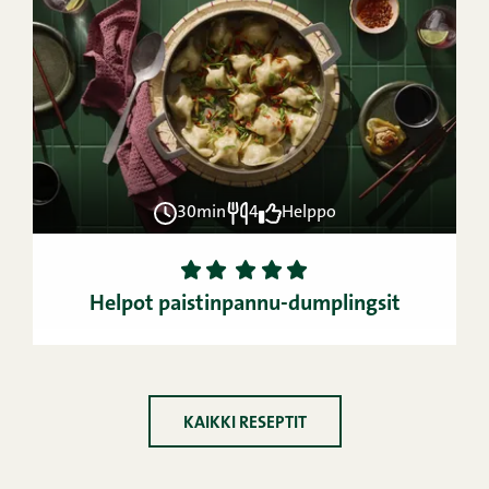
30min
4
Helppo
1
2
3
4
5
Helpot paistinpannu-dumplingsit
KAIKKI RESEPTIT