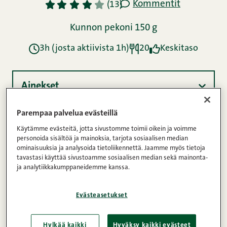
Kommentit
1
2
3
4
5
(13)
Kunnon pekoni 150 g
3h (josta aktiivista 1h)
20
Keskitaso
Ainekset
Parempaa palvelua evästeillä
Ohje
Käytämme evästeitä, jotta sivustomme toimii oikein ja voimme
personoida sisältöä ja mainoksia, tarjota sosiaalisen median
ominaisuuksia ja analysoida tietoliikennettä. Jaamme myös tietoja
tavastasi käyttää sivustoamme sosiaalisen median sekä mainonta-
Ravintosisältö
ja analytiikkakumppaneidemme kanssa.
Evästeasetukset
Lehtevät lihapasteijat ja ihanan suolainen liemi
maistuvat alkuruokana tai viikonlopun herkkuna.
Hylkää kaikki
Hyväksy kaikki evästeet