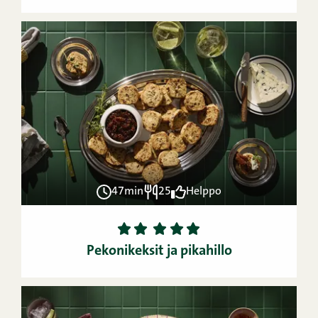
47min
25
Helppo
1
2
3
4
5
Pekonikeksit ja pikahillo