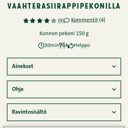
vaahterasiirappipekonilla
Kommentit
(4)
1
2
3
4
5
(9)
Kunnon pekoni 150 g
30min
4
Helppo
Ainekset
Ohje
Ravintosisältö