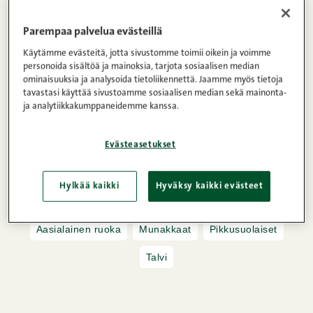
Tämä japanilainen herkku, okonomiyaki, on
Parempaa palvelua evästeillä
täydellinen yhdistelmä rapeaa, pehmeää, makeaa
Käytämme evästeitä, jotta sivustomme toimii oikein ja voimme
ja suolaista! Tässä reseptissä mehevä
personoida sisältöä ja mainoksia, tarjota sosiaalisen median
kaalipannukakku kohtaa makeaksi paahtuneen
ominaisuuksia ja analysoida tietoliikennettä. Jaamme myös tietoja
tavastasi käyttää sivustoamme sosiaalisen median sekä mainonta-
pekonin ja täyteläiset kastikkeet. Herkuttele arjen
ja analytiikkakumppaneidemme kanssa.
luksuksella, joka hurmaa niin maullaan kuin
monipuolisuudellaan!
Evästeasetukset
Hylkää kaikki
Hyväksy kaikki evästeet
Maidoton,
Pekoni
Aasialainen ruoka
Munakkaat
Pikkusuolaiset
Talvi