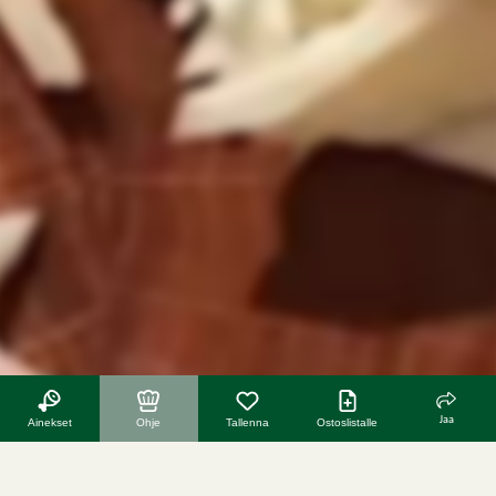
Jaa
Ainekset
Ohje
Tallenna
Ostoslistalle