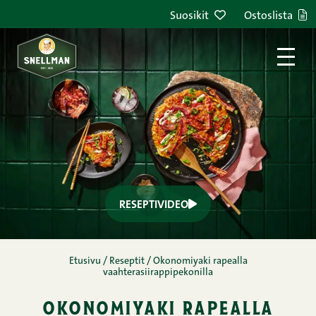
Siirry sisältöön
Suosikit
Ostoslista
RESEPTIVIDEO
Etusivu
/
Reseptit
/
Okonomiyaki rapealla
vaahterasiirappipekonilla
okonomiyaki rapealla