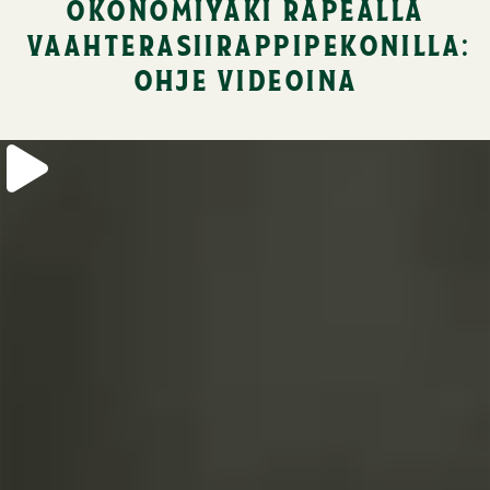
okonomiyaki rapealla
vaahterasiirappipekonilla:
ohje videoina