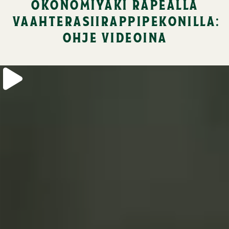
okonomiyaki rapealla
vaahterasiirappipekonilla:
ohje videoina