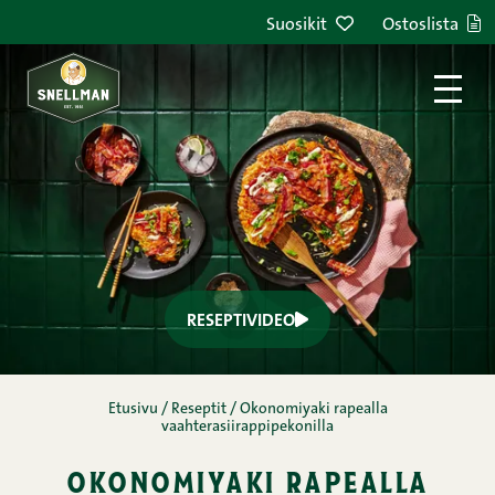
Siirry sisältöön
Suosikit
Ostoslista
RESEPTIVIDEO
Etusivu
/
Reseptit
/
Okonomiyaki rapealla
vaahterasiirappipekonilla
okonomiyaki rapealla