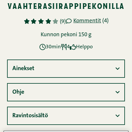
vaahterasiirappipekonilla
Kommentit
(4)
1
2
3
4
5
(9)
Kunnon pekoni 150 g
30min
4
Helppo
Ainekset
Ohje
Ravintosisältö