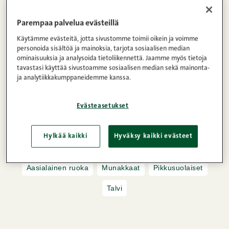
Tämä japanilainen herkku, okonomiyaki, on
Parempaa palvelua evästeillä
täydellinen yhdistelmä rapeaa, pehmeää, makeaa
Käytämme evästeitä, jotta sivustomme toimii oikein ja voimme
ja suolaista! Tässä reseptissä mehevä
personoida sisältöä ja mainoksia, tarjota sosiaalisen median
kaalipannukakku kohtaa makeaksi paahtuneen
ominaisuuksia ja analysoida tietoliikennettä. Jaamme myös tietoja
tavastasi käyttää sivustoamme sosiaalisen median sekä mainonta-
pekonin ja täyteläiset kastikkeet. Herkuttele arjen
ja analytiikkakumppaneidemme kanssa.
luksuksella, joka hurmaa niin maullaan kuin
monipuolisuudellaan!
Evästeasetukset
Hylkää kaikki
Hyväksy kaikki evästeet
Maidoton,
Pekoni
Aasialainen ruoka
Munakkaat
Pikkusuolaiset
Talvi