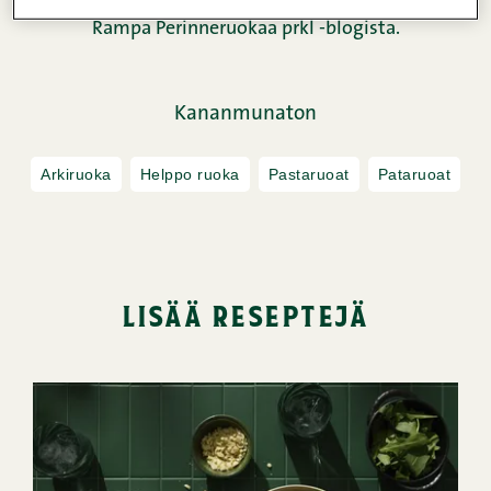
Rampa Perinneruokaa prkl -blogista.
Kananmunaton
Arkiruoka
Helppo ruoka
Pastaruoat
Pataruoat
lisää reseptejä