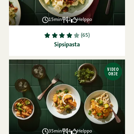
15min
2
Helppo
1
2
3
4
5
(65)
Sipsipasta
VIDEO
OHJE
35min
4
Helppo