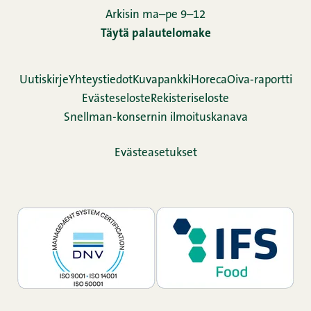
Arkisin ma–pe 9–12
Täytä palautelomake
Uutiskirje
Yhteystiedot
Kuvapankki
Horeca
Oiva-raportti
Evästeseloste
Rekisteriseloste
Snellman-konsernin ilmoituskanava
Evästeasetukset