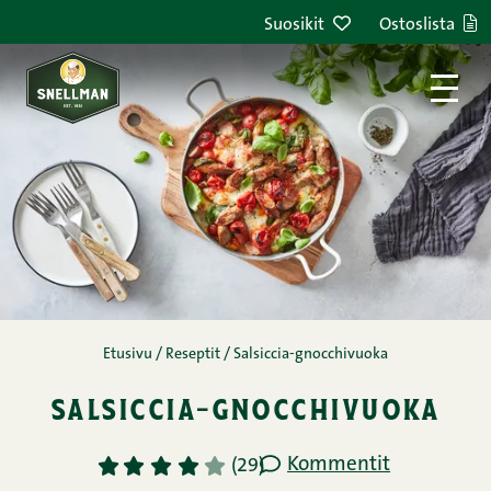
Siirry sisältöön
Suosikit
Ostoslista
Etusivu
/
Reseptit
/
Salsiccia-gnocchivuoka
salsiccia-gnocchivuoka
Kommentit
1
2
3
4
5
(29)