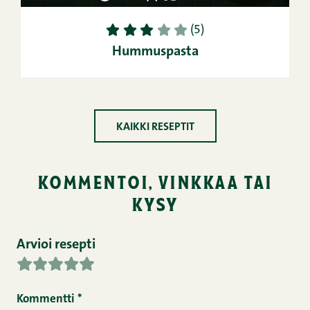
1
2
3
4
5
(5)
Hummuspasta
KAIKKI RESEPTIT
kommentoi, vinkkaa tai
kysy
Arvioi resepti
Kommentti
*