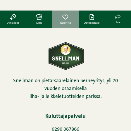
Jaa
Ainekset
Ohje
Tallenna
Ostoslistalle
Snellman on pietarsaarelainen perheyritys, yli 70
vuoden osaamisella
liha- ja leikkeletuotteiden parissa.
Kuluttajapalvelu
0290 067866