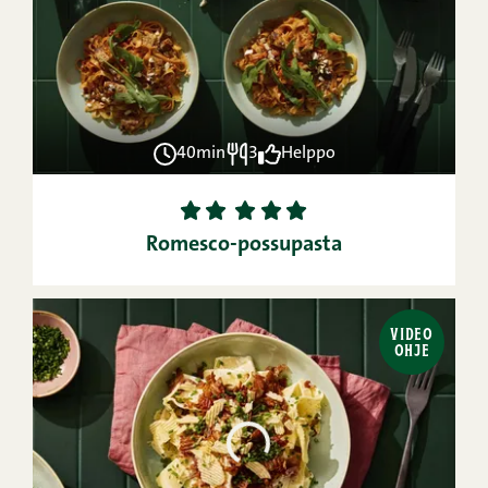
40min
3
Helppo
1
2
3
4
5
Romesco-possupasta
VIDEO
OHJE