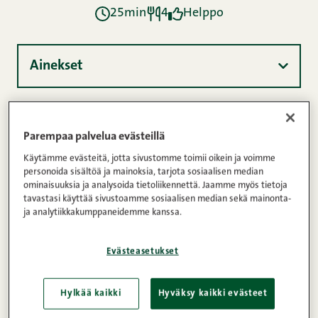
25min
4
Helppo
Ainekset
Ohje
Parempaa palvelua evästeillä
Käytämme evästeitä, jotta sivustomme toimii oikein ja voimme
personoida sisältöä ja mainoksia, tarjota sosiaalisen median
Ravintosisältö
ominaisuuksia ja analysoida tietoliikennettä. Jaamme myös tietoja
tavastasi käyttää sivustoamme sosiaalisen median sekä mainonta-
ja analytiikkakumppaneidemme kanssa.
Tomaattikastike, mozzarella ja yrttejä – tämä
Evästeasetukset
gnocchivuoka on yksinkertaisen nerokasta
arkiherkkua jossa makua on antamasssa
Hylkää kaikki
Hyväksy kaikki evästeet
vivahderikas All Natural Salsiccia. Tämän reseptin
Snellmanille kehitti kokki ja ruokabloggaaja Mika