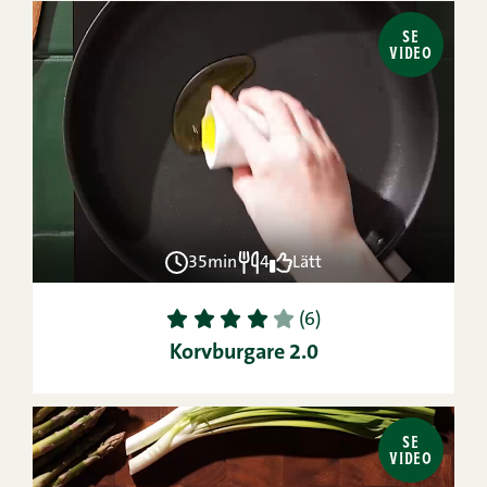
SE
VIDEO
35min
4
Lätt
1
2
3
4
5
(6)
Korvburgare 2.0
SE
VIDEO