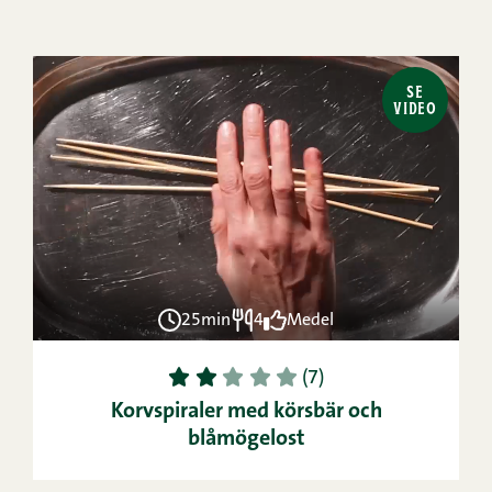
SE
VIDEO
25min
4
Medel
1
2
3
4
5
(7)
Korvspiraler med körsbär och
blåmögelost