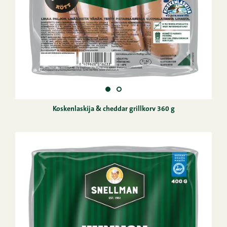
Koskenlaskija & cheddar grillkorv 360 g