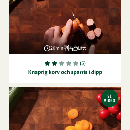
20min
4
Lätt
1
2
3
4
5
(5)
Knaprig korv och sparris i dipp
SE
VIDEO