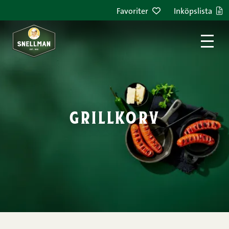
Hoppa till innehållet
Favoriter
Inköpslista
grillkorv