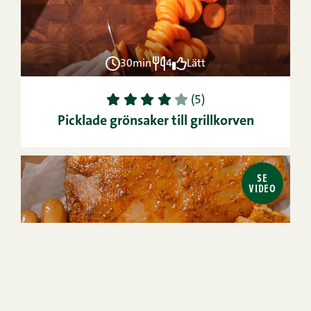
30min
4
Lätt
1
2
3
4
5
(5)
Picklade grönsaker till grillkorven
SE
VIDEO