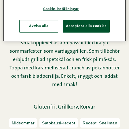
Här är recept som låter dig testa alla Snellmans nya
Cookie-inställningar
och klassiska sommarkorvar på en gång! Flera olika
smaker – heta, ostiga och traditionella – träs på
spett, så att varje tugga bjuder på sin egen, unika
Avvisa alla
Acceptera alla cookies
twist. Resultatet blir en avslappnad
smakupplevelse som passar lika bra på
sommarfesten som vardagsgrillen. Som tillbehör
erbjuds grillad spetskål och en frisk piimä-sås.
Toppa med karamelliserad crunch av pekannötter
och färsk bladpersilja. Enkelt, snyggt och laddat
med smak!
Glutenfri,
Grillkorv,
Korvar
Midsommar
Satokausi-recept
Recept: Snellman