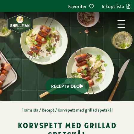
Hoppa till innehållet
Favoriter
Inköpslista
RECEPTVIDEO
Framsida
/
Recept
/
Korvspett med grillad spetskål
korvspett med grillad