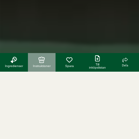
Till
Dela
Ingredienser
Instruktioner
Spara
inköpslistan