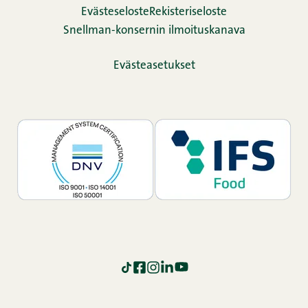
Evästeseloste
Rekisteriseloste
Snellman-konsernin ilmoituskanava
Evästeasetukset
TikTok
Facebook
Instagram
LinkedIn
YouTube