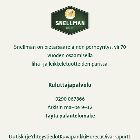
Snellman on pietarsaarelainen perheyritys, yli 70
vuoden osaamisella
liha- ja leikkeletuotteiden parissa.
Kuluttajapalvelu
0290 067866
Arkisin ma–pe 9–12
Täytä palautelomake
Uutiskirje
Yhteystiedot
Kuvapankki
Horeca
Oiva-raportti