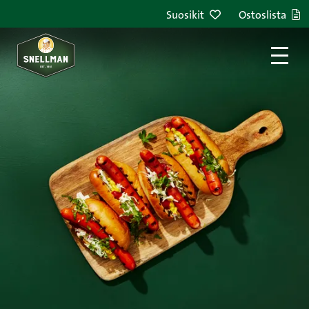
Siirry sisältöön
Suosikit
Ostoslista