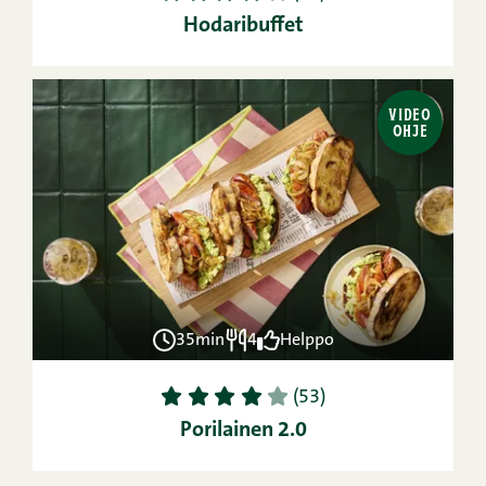
Hodaribuffet
VIDEO
OHJE
35min
4
Helppo
1
2
3
4
5
(53)
Porilainen 2.0