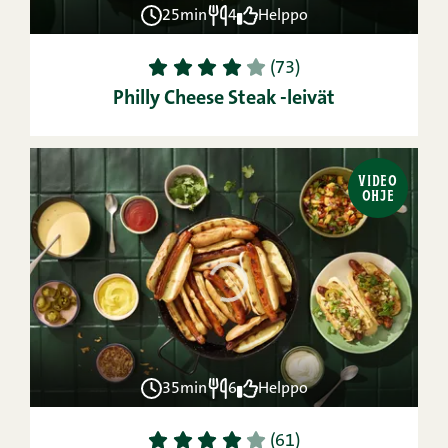
25min
4
Helppo
1
2
3
4
5
(73)
Philly Cheese Steak -leivät
VIDEO
OHJE
35min
6
Helppo
1
2
3
4
5
(61)