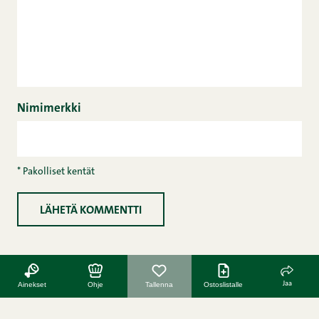
Nimimerkki
* Pakolliset kentät
Jaa
Ainekset
Ohje
Tallenna
Ostoslistalle