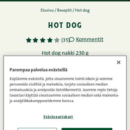
Etusivu
/
Reseptit
/
Hot dog
hot dog
Kommentit
1
2
3
4
5
(35)
Hot dog nakki 230 g
45min (josta aktiivista 15min)
4
Helppo
Parempaa palvelua evästeillä
Käytämme evästeitä, jotta sivustomme toimii oikein ja voimme
personoida sisältöä ja mainoksia, tarjota sosiaalisen median
Ainekset
ominaisuuksia ja analysoida tietoliikennettä. Jaamme myös tietoja
tavastasi käyttää sivustoamme sosiaalisen median sekä mainonta-
ja analytiikkakumppaneidemme kanssa.
Ohje
Evästeasetukset