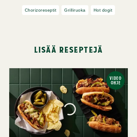
Chorizoreseptit
Grilliruoka
Hot dogit
lisää reseptejä
VIDEO
OHJE