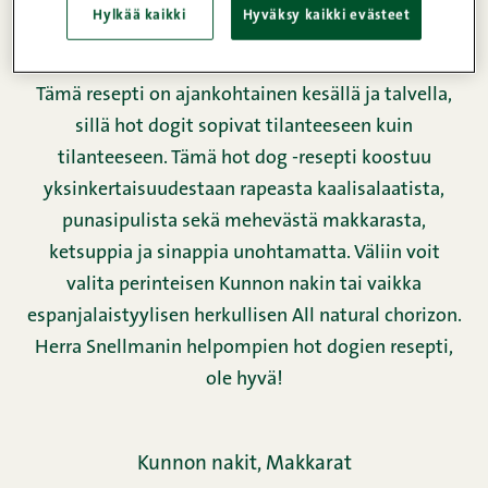
Ravintosisältö
Hylkää kaikki
Hyväksy kaikki evästeet
Tämä resepti on ajankohtainen kesällä ja talvella,
sillä
hot dogit
sopivat tilanteeseen kuin
tilanteeseen. Tämä hot dog -resepti koostuu
yksinkertaisuudestaan rapeasta kaalisalaatista,
punasipulista sekä mehevästä makkarasta,
ketsuppia ja sinappia unohtamatta. Väliin voit
valita perinteisen
Kunnon nakin
tai vaikka
espanjalaistyylisen herkullisen All natural chorizon
.
Herra Snellmanin helpompien hot dogien resepti,
ole hyvä!
Kunnon nakit,
Makkarat