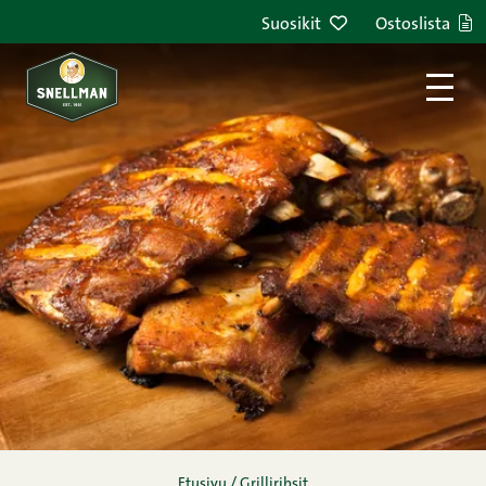
Siirry sisältöön
Suosikit
Ostoslista
Etusivu
/
Grilliribsit