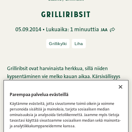
grilliribsit
05.09.2014 • Lukuaika: 1 minuuttia
JAA
Grillikylki
Liha
Grilliribsit ovat harvinaista herkkua, sillä niiden
kypsentäminen vie melko kauan aikaa. Kärsivällisyys
kuitenkin palkitaan, sillä lopputuloksena syntyy
mehukkaat ja maukkaat grilliribsit. Katso ohjeet
Parempaa palvelua evästeillä
grilliribsien valmistamiseen kokonaisuudessaan alta:
Käytämme evästeitä, jotta sivustomme toimii oikein ja voimme
personoida sisältöä ja mainoksia, tarjota sosiaalisen median
ominaisuuksia ja analysoida tietoliikennettä. Jaamme myös tietoja
Valmistusohjeet:
tavastasi käyttää sivustoamme sosiaalisen median sekä mainonta-
ja analytiikkakumppaneidemme kanssa.