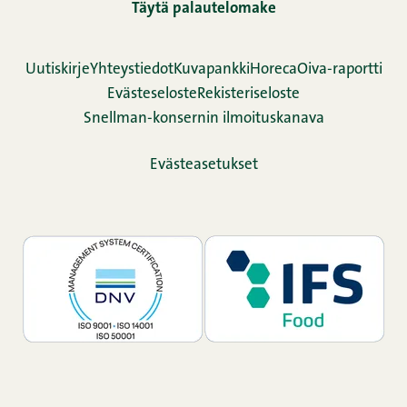
Täytä palautelomake
Uutiskirje
Yhteystiedot
Kuvapankki
Horeca
Oiva-raportti
Evästeseloste
Rekisteriseloste
Snellman-konsernin ilmoituskanava
Evästeasetukset