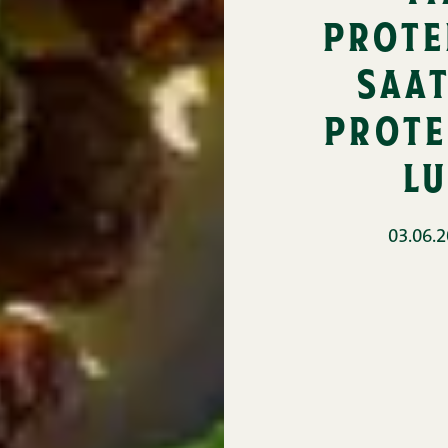
prote
saat
prote
lu
03.06.2