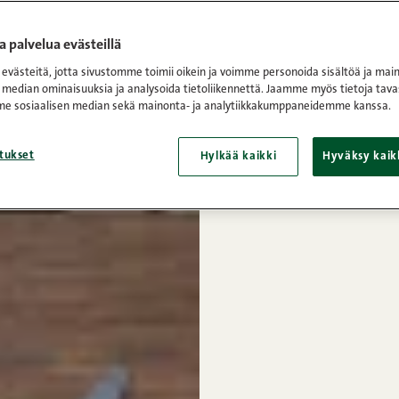
 palvelua evästeillä
västeitä, jotta sivustomme toimii oikein ja voimme personoida sisältöä ja main
 median ominaisuuksia ja analysoida tietoliikennettä. Jaamme myös tietoja tava
e sosiaalisen median sekä mainonta- ja analytiikkakumppaneidemme kanssa.
tukset
Hylkää kaikki
Hyväksy kaik