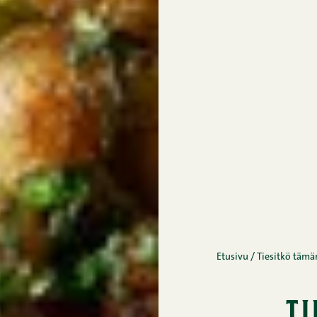
Etusivu
/
Tiesitkö tämän
t