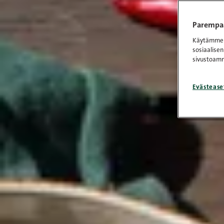
Parempaa
Käytämme e
sosiaalisen
sivustoamm
Evästease