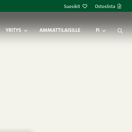
Suosikit
Ostoslista
YRITYS
AMMATTILAISILLE
FI