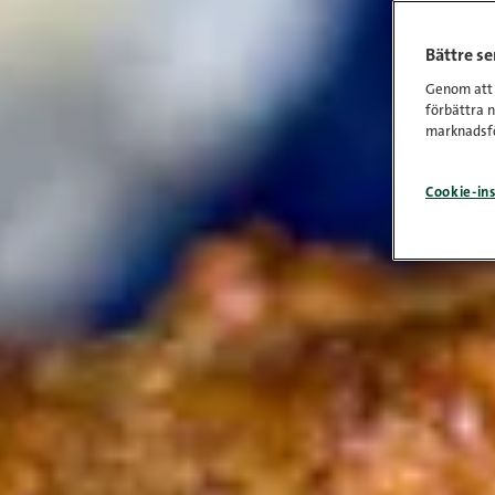
Bättre s
Genom att k
förbättra 
marknadsfö
Cookie-ins