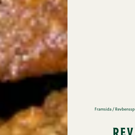
Framsida
/
Revbensspä
rev