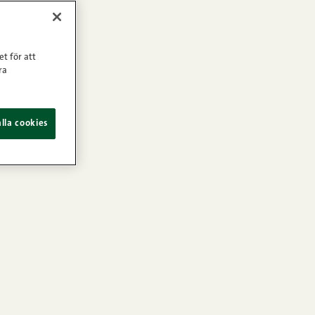
et för att
ra
lla cookies