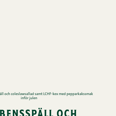
ll och coleslawsallad samt LCHF-kex med pepparkakssmak
inför julen
bensspäll och