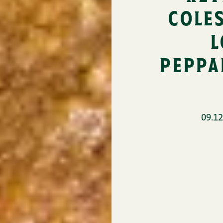
cole
l
peppa
09.12