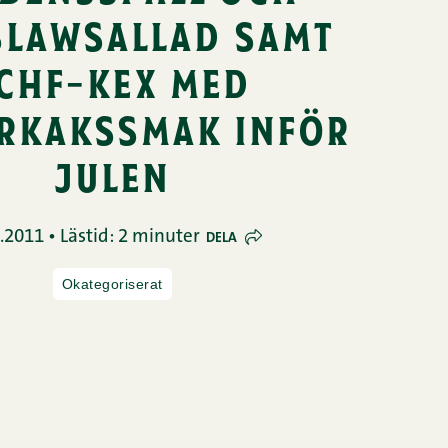
slawsallad samt
chf-kex med
rkakssmak inför
julen
.2011 • Lästid: 2 minuter
DELA
Okategoriserat