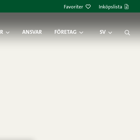
Favoriter
Inköpslista
R
ANSVAR
FÖRETAG
SV