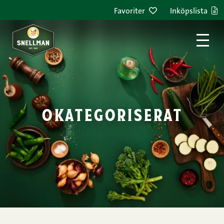
Hoppa till innehållet
Favoriter
Inköpslista
okategoriserat