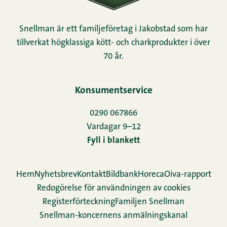
Snellman är ett familjeföretag i Jakobstad som har
tillverkat högklassiga kött- och charkprodukter i över
70 år.
Konsumentservice
0290 067866
Vardagar 9–12
Fyll i blankett
Hem
Nyhetsbrev
Kontakt
Bildbank
Horeca
Oiva-rapport
Redogörelse för användningen av cookies
Re­gis­ter­för­teck­ning
Familjen Snellman
Snellman-koncernens anmälningskanal