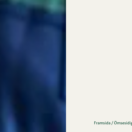
Framsida
/
Ömsesidig