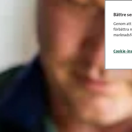
Bättre s
Genom att k
förbättra 
marknadsfö
Cookie-ins