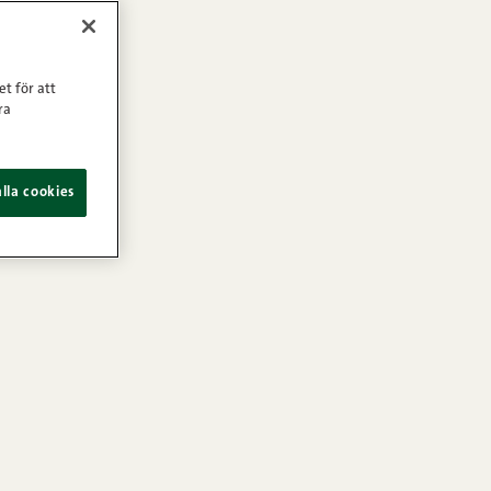
et för att
ra
lla cookies