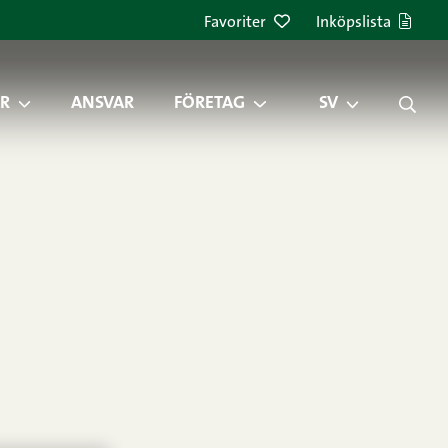
Favoriter
Inköpslista
R
ANSVAR
FÖRETAG
SV