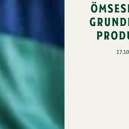
ömses
grund
prod
17.10