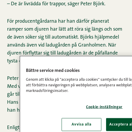
– De är livrädda för trappor, säger Peter Björk.
För producentgårdarna har han därför planerat
ramper som djuren har lätt att röra sig längs och som
de även söker sig till automatiskt. Björks hjälpmedel
används även vid ladugården på Granholmen. När
djuren förflyttar sig till ladugården är de påfallande
tysta och verkar lugna.
Bättre service med cookies
Peter Björk rör sig skickligt bland de enorma tjurarna.
Genom att klicka på "acceptera alla cookies" samtycker du till la
att förbättra navigeringen på webbplatsen, analysera webbplat
Med van hand föser han in djuren i ladugården och
marknadsföringsinsatser.
går tillbaka till bilen för att hämta de sista tjurarna.
Hans enda hjälpmedel är en liten orange batong som
Cookie-inställningar
han håller i handen, men den är ingalunda elektrisk.
Avvisa alla
Acceptera al
Enligt honom är den ändå oumbärlig i det här arbetet.