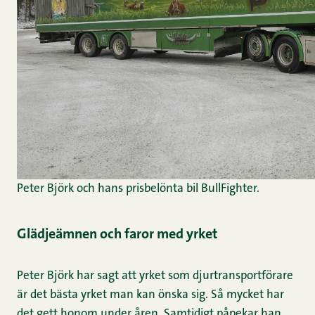
Peter Björk och hans prisbelönta bil BullFighter.
Glädjeämnen och faror med yrket
Peter Björk har sagt att yrket som djurtransportförare
är det bästa yrket man kan önska sig. Så mycket har
det gett honom under åren. Samtidigt påpekar han