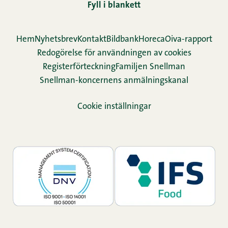
Fyll i blankett
Hem
Nyhetsbrev
Kontakt
Bildbank
Horeca
Oiva-rapport
Redogörelse för användningen av cookies
Re­gis­ter­för­teck­ning
Familjen Snellman
Snellman-koncernens anmälningskanal
Cookie inställningar