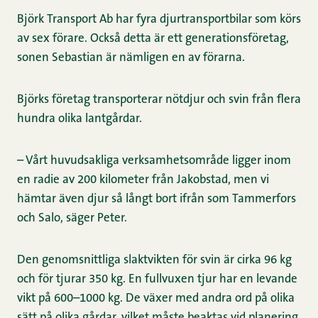
Björk Transport Ab har fyra djurtransportbilar som körs
av sex förare. Också detta är ett generationsföretag,
sonen Sebastian är nämligen en av förarna.
Björks företag transporterar nötdjur och svin från flera
hundra olika lantgårdar.
– Vårt huvudsakliga verksamhetsområde ligger inom
en radie av 200 kilometer från Jakobstad, men vi
hämtar även djur så långt bort ifrån som Tammerfors
och Salo, säger Peter.
Den genomsnittliga slaktvikten för svin är cirka 96 kg
och för tjurar 350 kg. En fullvuxen tjur har en levande
vikt på 600–1000 kg. De växer med andra ord på olika
sätt på olika gårdar, vilket måste beaktas vid planering