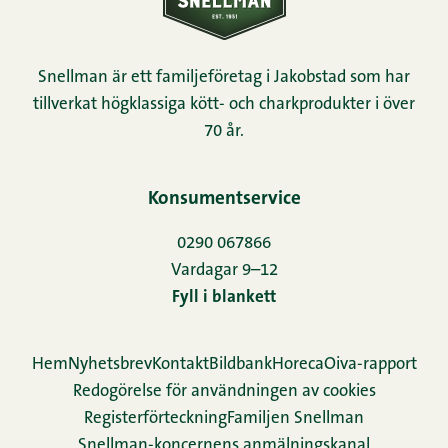
Snellman är ett familjeföretag i Jakobstad som har
tillverkat högklassiga kött- och charkprodukter i över
70 år.
Konsumentservice
0290 067866
Vardagar 9–12
Fyll i blankett
Hem
Nyhetsbrev
Kontakt
Bildbank
Horeca
Oiva-rapport
Redogörelse för användningen av cookies
Re­gis­ter­för­teck­ning
Familjen Snellman
Snellman-koncernens anmälningskanal