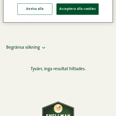
Tyvärr, inga resultat hittades.
Avvisa alla
Acceptera alla cookies
Framsida
/
Recept
/
Maletkötträtter
Begränsa sökning
Tyvärr, inga resultat hittades.