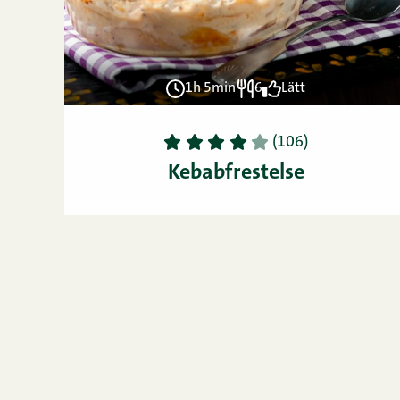
1h 5min
6
Lätt
1
2
3
4
5
(106)
Kebabfrestelse