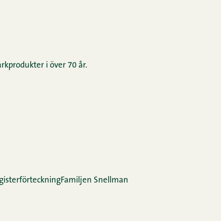
rkprodukter i över 70 år.
gis­ter­för­teck­ning
Familjen Snellman