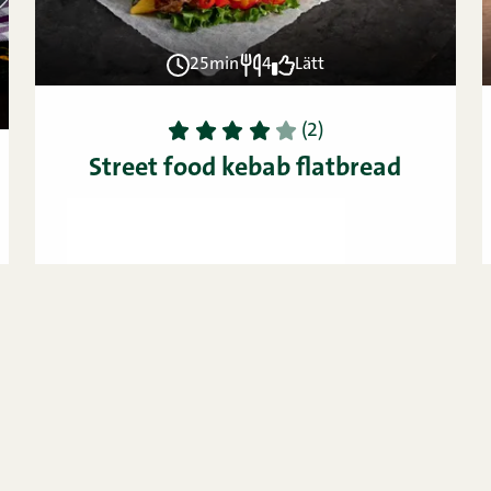
25min
4
Lätt
1
2
3
4
5
(2)
Street food kebab flatbread