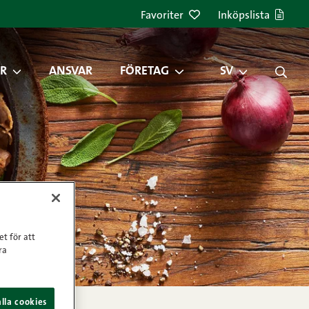
Favoriter
Inköpslista
R
ANSVAR
FÖRETAG
SV
et för att
ra
lla cookies