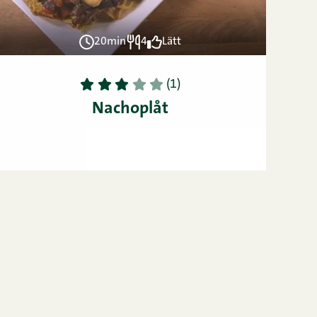
20min
4
Lätt
1
2
3
4
5
(1)
Nachoplåt