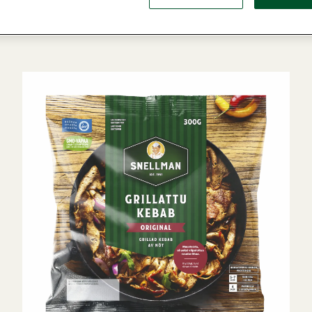
, kebab och strimlor
/
Kebab