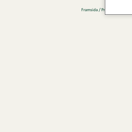
Framsida
/
Produkter
/
Flarn