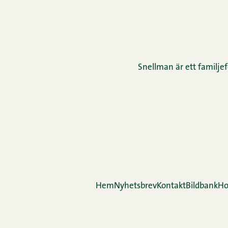
Snellman är ett familjef
Hem
Nyhetsbrev
Kontakt
Bildbank
Ho