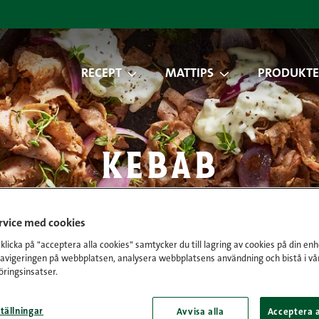
RECEPT
MATTIPS
PRODUKTE
kebab
ervice med cookies
licka på "acceptera alla cookies" samtycker du till lagring av cookies på din enh
navigeringen på webbplatsen, analysera webbplatsens användning och bistå i vå
ringsinsatser.
tällningar
Avvisa alla
Acceptera a