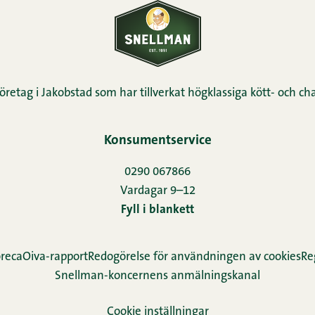
öretag i Jakobstad som har tillverkat högklassiga kött- och cha
Konsumentservice
0290 067866
Vardagar 9–12
Fyll i blankett
reca
Oiva-rapport
Redogörelse för användningen av cookies
Re­
Snellman-koncernens anmälningskanal
Cookie inställningar