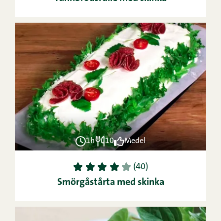
1h
10
Medel
1
2
3
4
5
(40)
Smörgåstårta med skinka