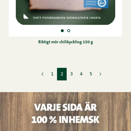
Riktigt mör chilikyckling 150 g
1
2
3
4
5