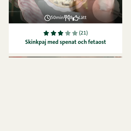
50min
8
Lätt
1
2
3
4
5
(21)
Skinkpaj med spenat och fetaost
SE
VIDEO
15min
12
Lätt