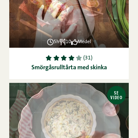
5h
10
Medel
1
2
3
4
5
(31)
Smörgåsrulltårta med skinka
SE
VIDEO