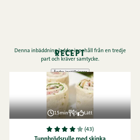
recept
15min
5
Lätt
1
2
3
4
5
(43)
Tunnbrödsrulle med skinka