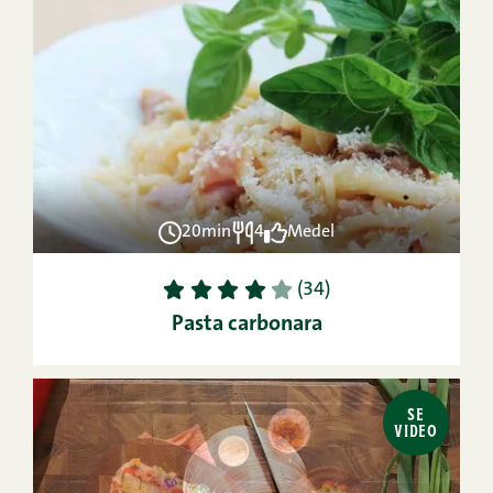
20min
4
Medel
1
2
3
4
5
(34)
Pasta carbonara
SE
VIDEO