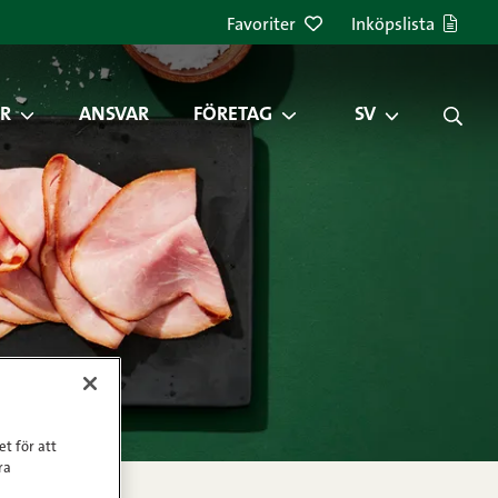
Favoriter
Inköpslista
R
ANSVAR
FÖRETAG
SV
et för att
ra