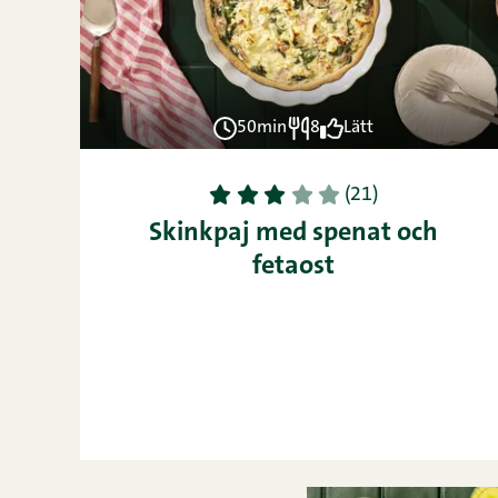
50min
8
Lätt
1
2
3
4
5
(21)
Skinkpaj med spenat och
fetaost