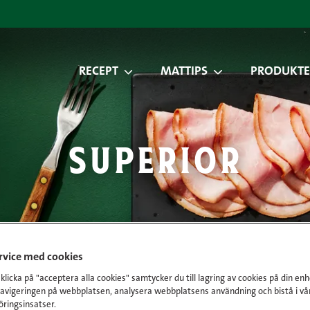
RECEPT
MATTIPS
PRODUKTE
superior
ervice med cookies
licka på "acceptera alla cookies" samtycker du till lagring av cookies på din enh
navigeringen på webbplatsen, analysera webbplatsens användning och bistå i vå
ringsinsatser.