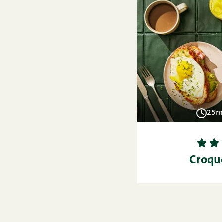
25m
1
2
Croq