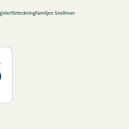
gis­ter­för­teck­ning
Familjen Snellman