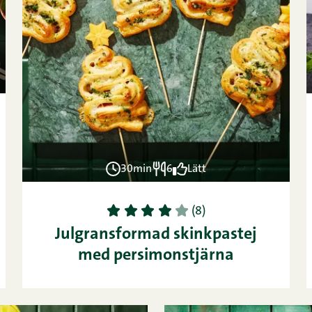
30min
6
Lätt
1
2
3
4
5
(8)
Julgransformad skinkpastej
med persimonstjärna