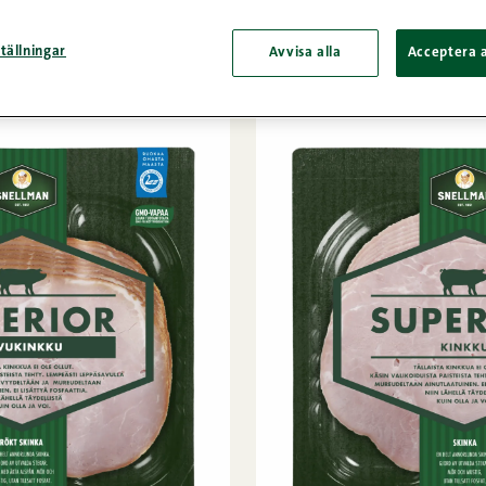
gg
/
Superior
tällningar
Avvisa alla
Acceptera a