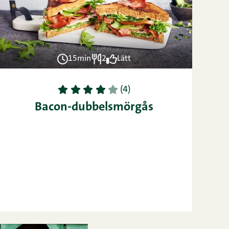
15min
2
Lätt
1
2
3
4
5
(4)
Bacon-dubbelsmörgås