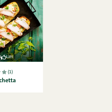
4
Lätt
5
(1)
chetta