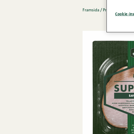
Framsida
/
Produkter
/
Pålä
Cookie-ins