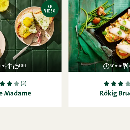
SE
VIDEO
in
2
Lätt
30min
3
4
5
1
2
3
4
(3)
ue Madame
Rökig Bru