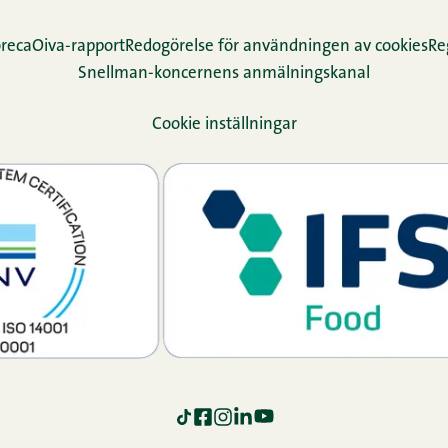
reca
Oiva-rapport
Redogörelse för användningen av cookies
Re­
Snellman-koncernens anmälningskanal
Cookie inställningar
TikTok
Facebook
Instagram
LinkedIn
YouTube