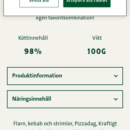
ger möjlighet till variation. Kolla in de andra
Avvisa alla
Acceptera alla cookies
fyllningarna i Bäst på pizzan-serien och bygg din
egen favoritkombination!
Köttinnehåll
Vikt
98%
100g
Produktinformation
Näringsinnehåll
Flarn, kebab och strimlor
,
Pizzadag
,
Kraftigt