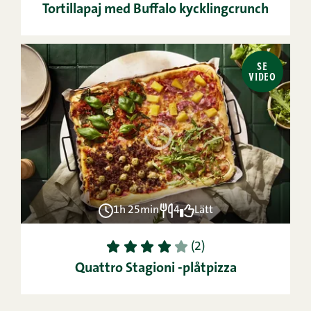
Tortillapaj med Buffalo kycklingcrunch
SE
VIDEO
1h 25min
4
Lätt
1
2
3
4
5
(2)
Quattro Stagioni -plåt­pizza