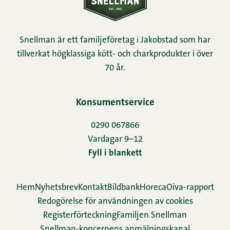
Snellman är ett familjeföretag i Jakobstad som har
tillverkat högklassiga kött- och charkprodukter i över
70 år.
Konsumentservice
0290 067866
Vardagar 9–12
Fyll i blankett
Hem
Nyhetsbrev
Kontakt
Bildbank
Horeca
Oiva-rapport
Redogörelse för användningen av cookies
Re­gis­ter­för­teck­ning
Familjen Snellman
Snellman-koncernens anmälningskanal