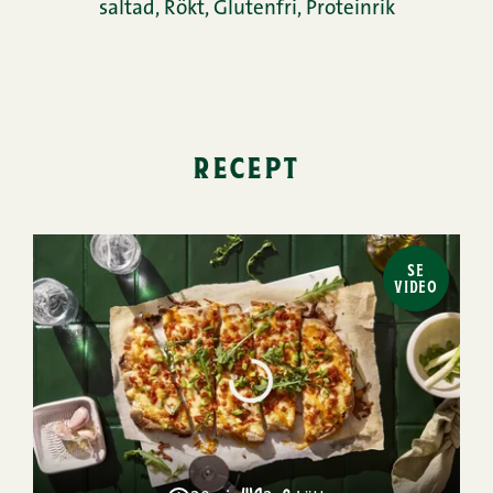
saltad
,
Rökt
,
Glutenfri
,
Proteinrik
recept
SE
VIDEO