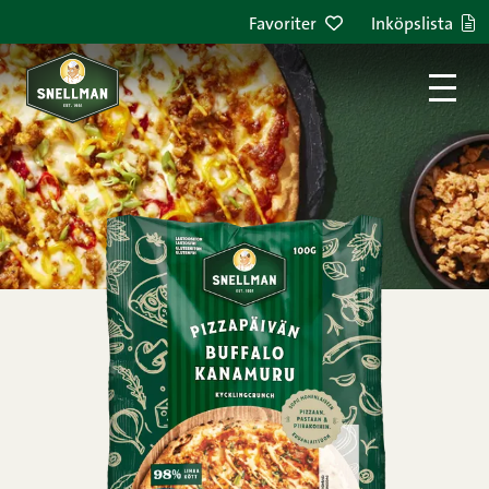
Hoppa till innehållet
Favoriter
Inköpslista