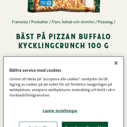
Framsida
/
Produkter
/
Flarn, kebab och strimlor
/
Pizzadag
/
bäst på pizzan buffalo
kycklingcrunch 100 g
När du vill ha rejäl smak på pizzan – välj Buffalo!
Bäst på pizzan- Buffalo kycklingcrunch är ett
Bättre service med cookies
saftiga och färdiglagade smulor av kyckling, som är
Genom att klicka på "acceptera alla cookies" samtycker du till
lagring av cookies på din enhet för att förbättra navigeringen på
lagom hetta och rejält kryddiga. Den möra
webbplatsen, analysera webbplatsens användning och bistå i våra
strukturen gör den enkel att använda – inte bara på
marknadsföringsinsatser.
pizzan, utan också i annan matlagning, som
Cookie-inställningar
pastarätter, tortillas eller sallader. Den smidiga
förpackningspåsen (100 g) minskar matsvinnet och