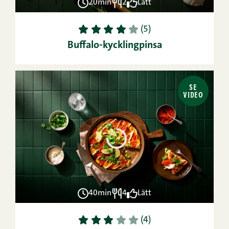
20min
2
Lätt
1
2
3
4
5
(5)
Buffalo-kycklingpinsa
SE
VIDEO
40min
4
Lätt
1
2
3
4
5
(4)