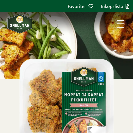
Hoppa till innehållet
Favoriter
Inköpslista