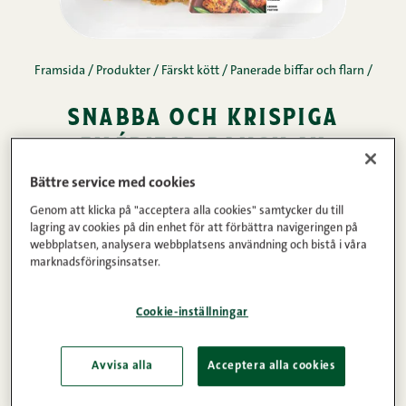
Framsida
/
Produkter
/
Färskt kött
/
Panerade biffar och flarn
/
snabba och krispiga
filébitar ranch av
lantgris 300 g
Bättre service med cookies
Genom att klicka på "acceptera alla cookies" samtycker du till
Dessa lätt panerade små filébitar är en perfekt
lagring av cookies på din enhet för att förbättra navigeringen på
webbplatsen, analysera webbplatsens användning och bistå i våra
hjälp för att underlätta vardagsmatlagningen! Med
marknadsföringsinsatser.
möra och saftiga små filébitar lyckas du
garanterat: de är enkla och snabba att tillreda i
Cookie-inställningar
airfryer, ugn eller på pannan. Kryddorna,
paneringen och oljan finns redan på den mörade
Avvisa alla
Acceptera alla cookies
ytterfilébiten och ranchkryddan bara förhöjer