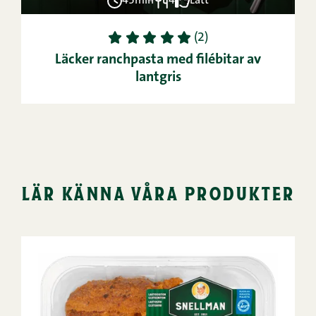
45min
4
Lätt
1
2
3
4
5
(2)
Läcker ranchpasta med filébitar av
lantgris
lär känna våra produkter