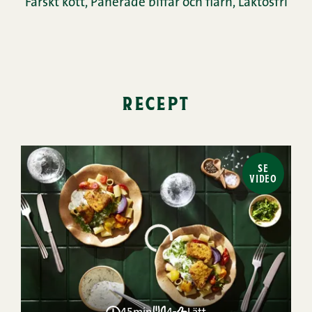
Färskt kött
,
Panerade biffar och flarn
,
Laktosfri
recept
SE
VIDEO