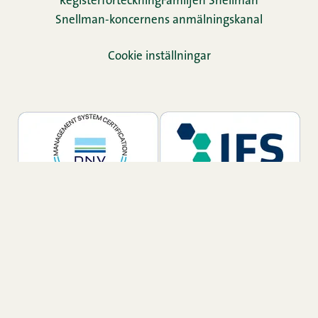
Re­gis­ter­för­teck­ning
Familjen Snellman
Snellman-koncernens anmälningskanal
Cookie inställningar
TikTok
Facebook
Instagram
LinkedIn
YouTube