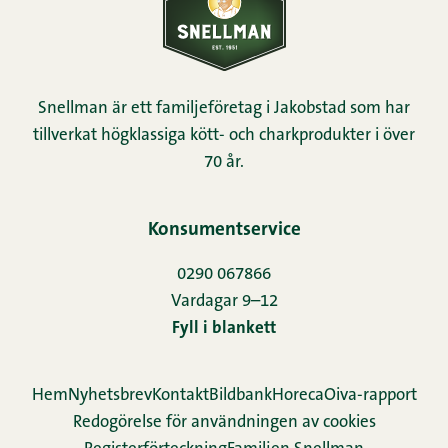
Snellman är ett familjeföretag i Jakobstad som har
tillverkat högklassiga kött- och charkprodukter i över
70 år.
Konsumentservice
0290 067866
Vardagar 9–12
Fyll i blankett
Hem
Nyhetsbrev
Kontakt
Bildbank
Horeca
Oiva-rapport
Redogörelse för användningen av cookies