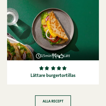
15min
4
Lätt
1
2
3
4
5
Lättare burgertortillas
ALLA RECEPT