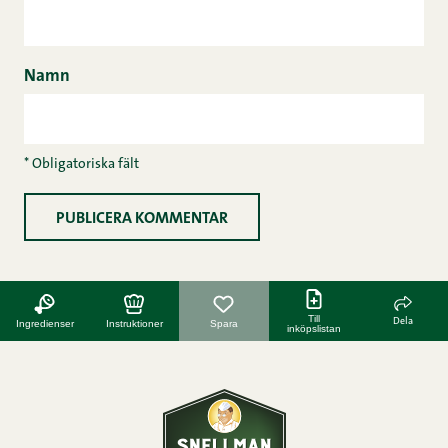
Namn
* Obligatoriska fält
Till
Dela
Ingredienser
Instruktioner
Spara
inköpslistan