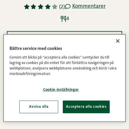
Kommentarer
1
2
3
4
5
(2)
4
Ingredienser
Bättre service med cookies
Genom att klicka på "acceptera alla cookies" samtycker du till
Instruktioner
lagring av cookies på din enhet för att förbättra navigeringen på
webbplatsen, analysera webbplatsens användning och bistå i våra
marknadsföringsinsatser.
Gör din egen pitakebab och försök överträffa
Cookie-inställningar
snabbmatsrestaurangen runt hörnet.
Avvisa alla
Acceptera alla cookies
Hamburgare