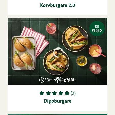
Korvburgare 2.0
SE
VIDEO
30min
4
Lätt
1
2
3
4
5
(3)
Dippburgare