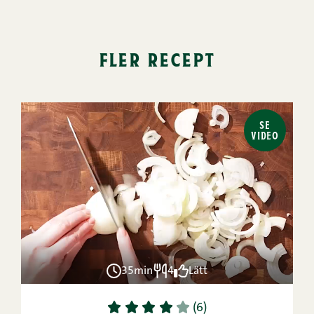
fler recept
SE
VIDEO
35min
4
Lätt
1
2
3
4
5
(6)