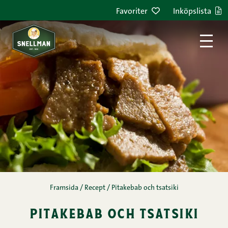
Hoppa till innehållet
Favoriter
Inköpslista
Framsida
/
Recept
/
Pitakebab och tsatsiki
pitakebab och tsatsiki