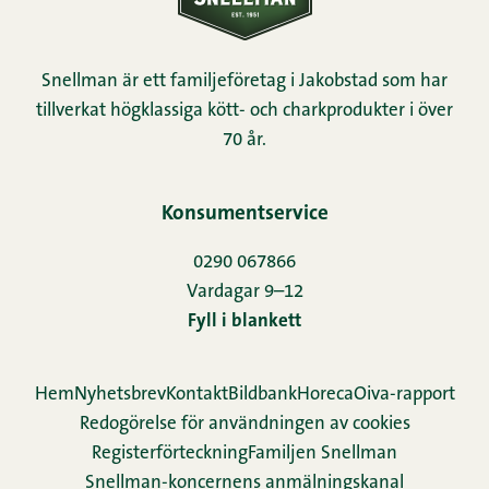
Snellman är ett familjeföretag i Jakobstad som har
tillverkat högklassiga kött- och charkprodukter i över
70 år.
Konsumentservice
0290 067866
Vardagar 9–12
Fyll i blankett
Hem
Nyhetsbrev
Kontakt
Bildbank
Horeca
Oiva-rapport
Redogörelse för användningen av cookies
Re­gis­ter­för­teck­ning
Familjen Snellman
Snellman-koncernens anmälningskanal