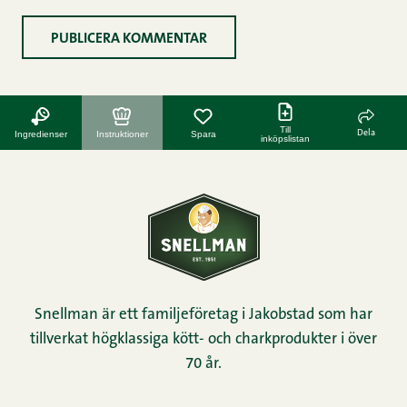
Till
Dela
Ingredienser
Instruktioner
Spara
inköpslistan
Snellman är ett familjeföretag i Jakobstad som har
tillverkat högklassiga kött- och charkprodukter i över
70 år.