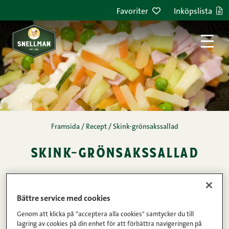
Hoppa till innehållet
Favoriter
Inköpslista
Framsida
/
Recept
/
Skink-grönsakssallad
skink-grönsakssallad
Kommentarer
1
2
3
4
5
(1)
Bättre service med cookies
4
Genom att klicka på "acceptera alla cookies" samtycker du till
lagring av cookies på din enhet för att förbättra navigeringen på