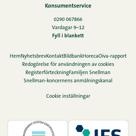
Konsumentservice
0290 067866
Vardagar 9–12
Fyll i blankett
Hem
Nyhetsbrev
Kontakt
Bildbank
Horeca
Oiva-rapport
Redogörelse för användningen av cookies
Re­gis­ter­för­teck­ning
Familjen Snellman
Snellman-koncernens anmälningskanal
Cookie inställningar