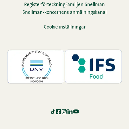
Re­gis­ter­för­teck­ning
Familjen Snellman
Snellman-koncernens anmälningskanal
Cookie inställningar
TikTok
Facebook
Instagram
LinkedIn
YouTube