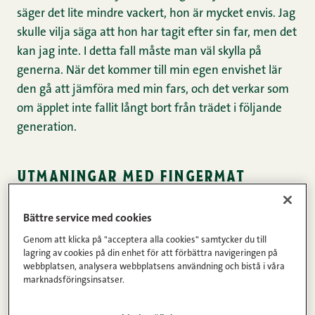
säger det lite mindre vackert, hon är mycket envis. Jag
skulle vilja säga att hon har tagit efter sin far, men det
kan jag inte. I detta fall måste man väl skylla på
generna. När det kommer till min egen envishet lär
den gå att jämföra med min fars, och det verkar som
om äpplet inte fallit långt bort från trädet i följande
generation.
utmaningar med fingermat
Utmaningen för tillfället med vår envisa flicka är
Bättre service med cookies
matningen. I min egen naivitet hade jag föreställt mig
Genom att klicka på "acceptera alla cookies" samtycker du till
att vid sidan av fingermat matar vi gröt och soppa
lagring av cookies på din enhet för att förbättra navigeringen på
webbplatsen, analysera webbplatsens användning och bistå i våra
med sked. Hon skulle själv få hålla i skeden. Men hos
marknadsföringsinsatser.
oss öppnar vi inte munnen! Det hjälper inte hur man
än försöker få henne att skratta, på andra tankar eller