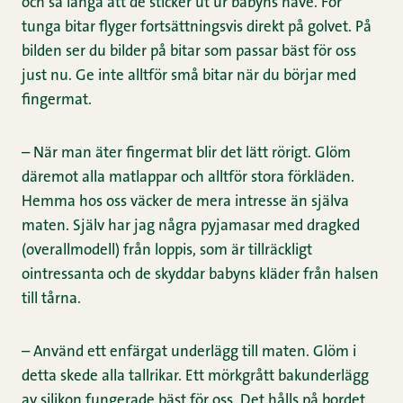
och så långa att de sticker ut ur babyns näve. För
tunga bitar flyger fortsättningsvis direkt på golvet. På
bilden ser du bilder på bitar som passar bäst för oss
just nu. Ge inte alltför små bitar när du börjar med
fingermat.
– När man äter fingermat blir det lätt rörigt. Glöm
däremot alla matlappar och alltför stora förkläden.
Hemma hos oss väcker de mera intresse än själva
maten. Själv har jag några pyjamasar med dragked
(overallmodell) från loppis, som är tillräckligt
ointressanta och de skyddar babyns kläder från halsen
till tårna.
– Använd ett enfärgat underlägg till maten. Glöm i
detta skede alla tallrikar. Ett mörkgrått bakunderlägg
av silikon fungerade bäst för oss. Det hålls på bordet,