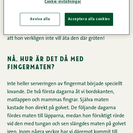
Cookie-inställningar
övertala henne. Hon öppnar inte munnen. Och
numera hjälper det inte ens att låta henne själv hålla i
Avvisa alla
Acceptera alla cookies
skeden. I går fick jag nämligen en hel sked gröt på
mina byxor, när jag tydligen inte tillräckligt fort insåg
att hon verkligen inte vill äta den där gröten!
nå, hur är det då med
fingermaten?
Inte heller serveringen av fingermat började speciellt
lovande. De två första dagarna åt vi bordskanten,
matlappen och mammas fingrar. Själva maten
kastade hon direkt på golvet. De följande dagarna
fördes maten till läpparna, medan hon försiktigt rörde
vid den med tungan och sen slängdes maten på golvet
igen. Inom några veckor har vi däremot kommit till