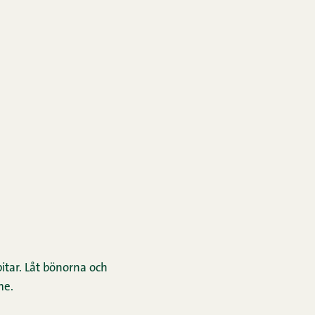
bitar. Låt bönorna och
me.