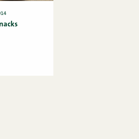
014
snacks