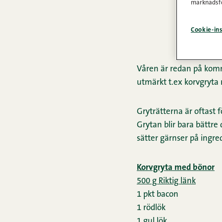
marknadsfö
Cookie-ins
Våren är redan på komma
utmärkt t.ex korvgryta
Gryträtterna är oftast
Grytan blir bara bättre d
sätter gärnser på ingred
Korvgryta med bönor
500 g Riktig länk
1 pkt bacon
1 rödlök
1 gul lök