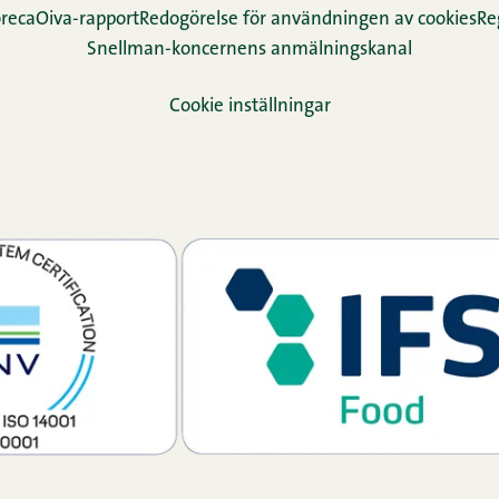
reca
Oiva-rapport
Redogörelse för användningen av cookies
Re­
Snellman-koncernens anmälningskanal
Cookie inställningar