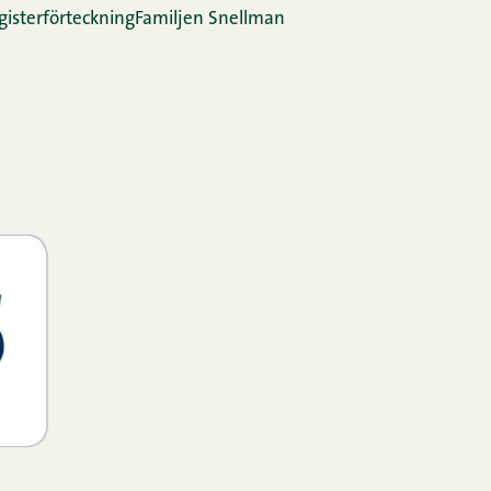
gis­ter­för­teck­ning
Familjen Snellman