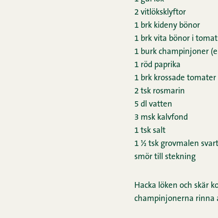
2 vitlöksklyftor
1 brk kideny bönor
1 brk vita bönor i toma
1 burk champinjoner (el
1 röd paprika
1 brk krossade tomater
2 tsk rosmarin
5 dl vatten
3 msk kalvfond
1 tsk salt
1 ½ tsk grovmalen svar
smör till stekning
Hacka löken och skär kor
champinjonerna rinna av