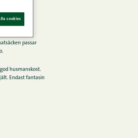
lla cookies
 matsäcken passar
o.
, god husmanskost.
ejält. Endast fantasin