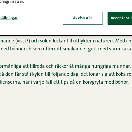
ringsinsatser.
tällningar
Avvisa alla
Acceptera a
nde (visst?) och solen lockar till utflykter i naturen. Med i
 med bönor och som efterrätt smakar det gott med varm kaka
 förmånliga att tillreda och räcker åt många hungriga munnar
å den får stå i kylen till följande dag, det lönar sig att koka r
ienserna, här i varje fall ett tips på en korvgryta med bönor.