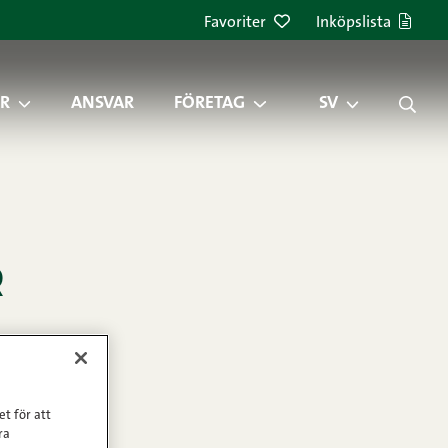
Favoriter
Inköpslista
R
ANSVAR
FÖRETAG
SV
r
egoriserat
et för att
ra