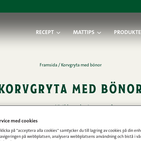
RECEPT
MATTIPS
PRODUKTE
Framsida
/
Korvgryta med bönor
korvgryta med böno
05.04.2013 • Lästid: 1 minuter
DELA
ervice med cookies
Okat
licka på "acceptera alla cookies" samtycker du till lagring av cookies på din enh
navigeringen på webbplatsen, analysera webbplatsens användning och bistå i vå