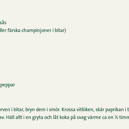
tsås
ler färska champinjoner i bitar)
tpeppar
ven i bitar, bryn dem i smör. Krossa vitlöken, skär paprikan i 
. Häll allt i en gryta och låt koka på svag värme ca en ½ tim