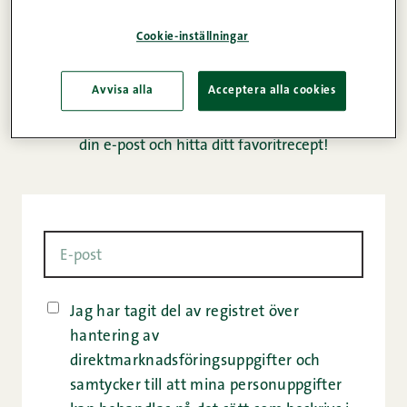
Vi samlade ihop över 20 utsökta recept för alla
Cookie-inställningar
baconälskare, allt från baconburgare till baconlindade
ribs, eller hur låter till exempel karamelliserat bacon?
Avvisa alla
Acceptera alla cookies
Ladda ner vårt kompletta paket med baconrätter till
din e-post och hitta ditt favoritrecept!
Jag har tagit del av registret över
hantering av
direktmarknadsföringsuppgifter och
samtycker till att mina personuppgifter