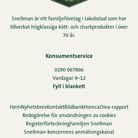
Snellman är ett familjeföretag i Jakobstad som har
tillverkat högklassiga kött- och charkprodukter i över
70 år.
Konsumentservice
0290 067866
Vardagar 9–12
Fyll i blankett
Hem
Nyhetsbrev
Kontakt
Bildbank
Horeca
Oiva-rapport
Redogörelse för användningen av cookies
Re­gis­ter­för­teck­ning
Familjen Snellman
Snellman-koncernens anmälningskanal