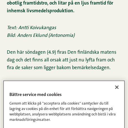
obotlig framtidstro, och litar på en ljus framtid för
inhemsk livsmedelsproduktion.
Text: Antti Koivukangas
Bild: Anders Eklund (Antonomia)
Den här söndagen (4.9) firas Den finländska matens
dag och det finns all orsak att just nu lyfta fram och
fira de saker som ligger bakom bemärkelsedagen.
– Vi måste arbeta för att stärka varumärket för våra
inhemska livsmedel. Produkten är otroligt fin, men vi
Bättre service med cookies
har i mitt tycke varit lite väl dåliga på att sälja in den,
Genom att klicka på "acceptera alla cookies" samtycker du till
reflekterar Kaisa Honkaharju som i vardagen är
lagring av cookies på din enhet för att förbättra navigeringen på
webbplatsen, analysera webbplatsens användning och bistå i våra
mjölkbonde i Kannus.
marknadsföringsinsatser.