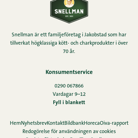
Snellman är ett familjeföretag i Jakobstad som har
tillverkat högklassiga kött- och charkprodukter i över
70 år.
Konsumentservice
0290 067866
Vardagar 9–12
Fyll i blankett
Hem
Nyhetsbrev
Kontakt
Bildbank
Horeca
Oiva-rapport
Redogörelse för användningen av cookies