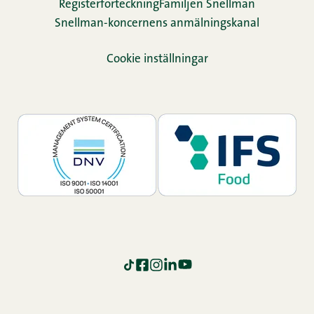
Re­gis­ter­för­teck­ning
Familjen Snellman
Snellman-koncernens anmälningskanal
Cookie inställningar
TikTok
Facebook
Instagram
LinkedIn
YouTube