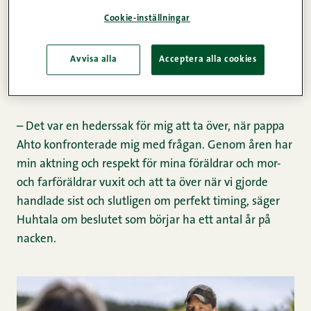
Honkaharju, 29, tog över driften av gården i Kannus
Cookie-inställningar
som 23-åring tillsammans med sin partner Antti
Huhtala. Bägge talar om en respekt för gångna
Avvisa alla
Acceptera alla cookies
generationers arbete när de reflekterar över sin roll i
kedjan.
– Det var en hederssak för mig att ta över, när pappa
Ahto konfronterade mig med frågan. Genom åren har
min aktning och respekt för mina föräldrar och mor-
och farföräldrar vuxit och att ta över när vi gjorde
handlade sist och slutligen om perfekt timing, säger
Huhtala om beslutet som börjar ha ett antal år på
nacken.