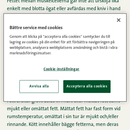
Fettet mellan muskelcellerna går inte att urskilja lika
enkelt med blotta ögat eller avfärdas med kniv i hand
lika lätt som underhudsfettet. Det kan dock framträda
väldigt tydlig i till exempel nötkött som små vita
Bättre service med cookies
ränder, som brukar kallas marmorering.
Genom att klicka på "acceptera alla cookies" samtycker du till
lagring av cookies på din enhet för att förbättra navigeringen på
webbplatsen, analysera webbplatsens användning och bistå i våra
Fetthalten i kött är ofta en summa av flera olika
marknadsföringsinsatser.
faktorer, såsom djurets ras, ålder, kön och det foder
som använts vid utfodringen.
Cookie-inställningar
Hårt eller mjukt fett?
Avvisa alla
Acceptera alla cookies
Fett brukar grovt delas in i hårt eller mättat fett samt
mjukt eller omättat fett. Mättat fett har fast form vid
rumstemperatur, omättat i sin tur är mjukt och/eller
rinnande. Kött innehåller bägge fetterna, men deras