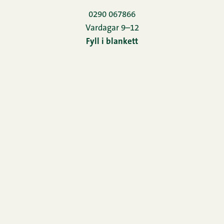
0290 067866
Vardagar 9–12
Fyll i blankett
Hem
Nyhetsbrev
Kontakt
Bildbank
Horeca
Oiva-rapport
Redogörelse för användningen av cookies
Re­gis­ter­för­teck­ning
Familjen Snellman
Snellman-koncernens anmälningskanal
Cookie inställningar