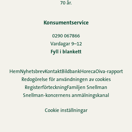
70 år.
Konsumentservice
0290 067866
Vardagar 9–12
Fyll i blankett
Hem
Nyhetsbrev
Kontakt
Bildbank
Horeca
Oiva-rapport
Redogörelse för användningen av cookies
Re­gis­ter­för­teck­ning
Familjen Snellman
Snellman-koncernens anmälningskanal
Cookie inställningar