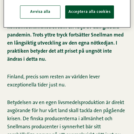
Den senaste tiden har Snellmans köttförädling får
flera frågor kring prisbilden på nöt. Bakgrunden är
Avvisa alla
Acceptera alla cookies
det drastiskt förändrade inhemska
konsumtionsmönstret som en följd av den globala
pandemin. Trots yttre tryck fortsätter Snellman med
en långsiktig utveckling av den egna nötkedjan. I
praktiken betyder det att priset på ungnöt inte
ändras i detta nu.
Finland, precis som resten av världen lever
exceptionella tider just nu.
Betydelsen av en egen livsmedelsproduktion är direkt
avgörande för hur vårt land skall tackla den pågående
krisen. De finska producenterna i allmänhet och
Snellmans producenter i synnerhet bär sitt