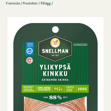
Framsida
/
Produkter
/
Pålägg
/