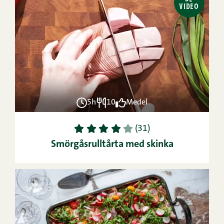
VIDEO
5h
10
Medel
1
2
3
4
5
(31)
Smörgåsrulltårta med skinka