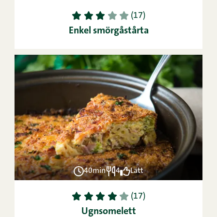
1
2
3
4
5
(17)
Enkel smörgåstårta
40min
4
Lätt
1
2
3
4
5
(17)
Ugnsomelett