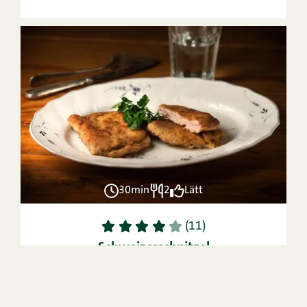
30min
2
Lätt
1
2
3
4
5
(11)
Schweizerschnitzel
SE