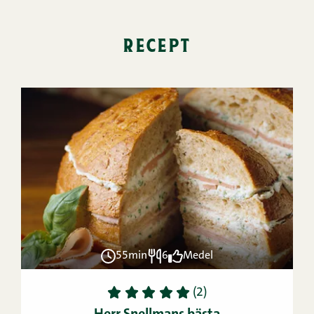
recept
55min
6
Medel
1
2
3
4
5
(2)