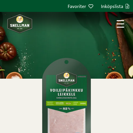
Hoppa till innehållet
Favoriter
Inköpslista