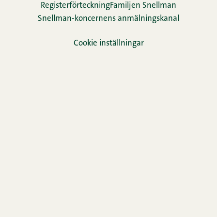
Re­gis­ter­för­teck­ning
Familjen Snellman
Snellman-koncernens anmälningskanal
Cookie inställningar
TikTok
Facebook
Instagram
LinkedIn
YouTube