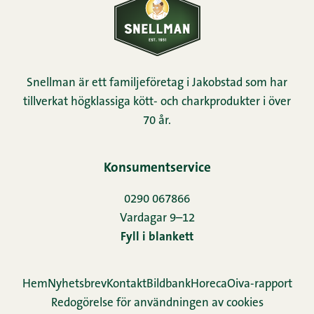
Snellman är ett familjeföretag i Jakobstad som har
tillverkat högklassiga kött- och charkprodukter i över
70 år.
Konsumentservice
0290 067866
Vardagar 9–12
Fyll i blankett
Hem
Nyhetsbrev
Kontakt
Bildbank
Horeca
Oiva-rapport
Redogörelse för användningen av cookies