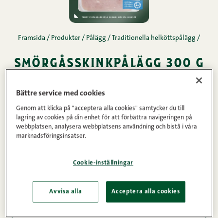
Framsida
/
Produkter
/
Pålägg
/
Traditionella helköttspålägg
/
smörgåsskinkpålägg 300 g
.
Bättre service med cookies
Genom att klicka på "acceptera alla cookies" samtycker du till
lagring av cookies på din enhet för att förbättra navigeringen på
Köttinnehåll
Vikt
webbplatsen, analysera webbplatsens användning och bistå i våra
marknadsföringsinsatser.
82%
300g
Cookie-inställningar
Produktinformation
Avvisa alla
Acceptera alla cookies