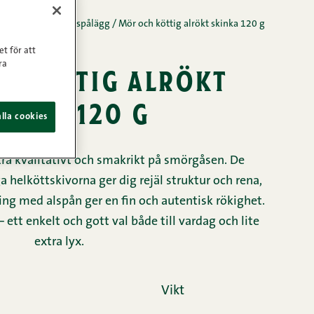
aditionella helköttspålägg
/
Mör och köttig alrökt skinka 120 g
et för att
ra
h köttig alrökt
inka 120 g
lla cookies
tra kvalitativt och smakrikt på smörgåsen. De
 helköttskivorna ger dig rejäl struktur och rena,
ng med alspån ger en fin och autentisk rökighet.
– ett enkelt och gott val både till vardag och lite
extra lyx.
Vikt