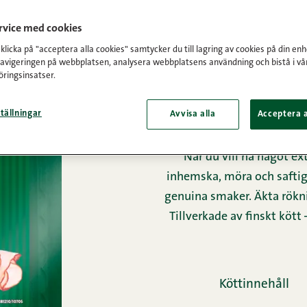
Framsida
/
Produkter
/
Pålägg
/
Tr
ervice med cookies
licka på "acceptera alla cookies" samtycker du till lagring av cookies på din enh
navigeringen på webbplatsen, analysera webbplatsens användning och bistå i vå
mör oc
ringsinsatser.
sk
tällningar
Avvisa alla
Acceptera a
När du vill ha något ex
inhemska, möra och saftiga
genuina smaker. Äkta rökni
Tillverkade av finskt kött 
Köttinnehåll