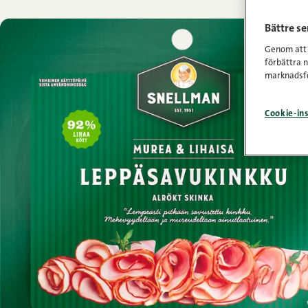
Bättre s
Genom att k
förbättra 
marknadsfö
Cookie-ins