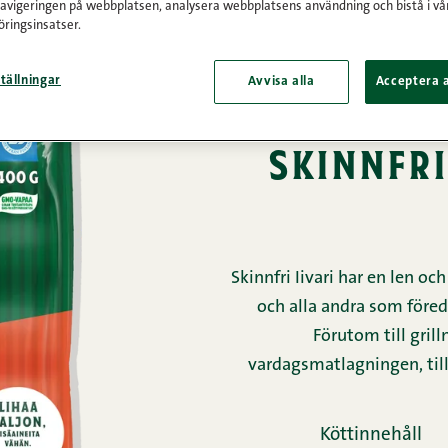
navigeringen på webbplatsen, analysera webbplatsens användning och bistå i vå
 inte längre i sortimentet.
Upptäck andra läckerheter från Sne
ringsinsatser.
tällningar
Avvisa alla
Acceptera a
Framsida
/
Produkter
skinnfri
Skinnfri Iivari har en len oc
och alla andra som föred
Förutom till gril
vardagsmatlagningen, till
Köttinnehåll