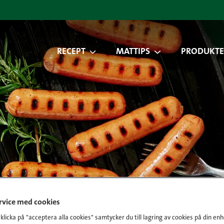
RECEPT
MATTIPS
PRODUKTE
ervice med cookies
licka på "acceptera alla cookies" samtycker du till lagring av cookies på din enh