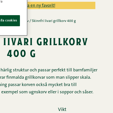
ra
llman och hitta en ny favorit!
lla cookies
/
Korvar
/
Grillkorv
/
Skinnfri Iivari grillkorv 400 g
 iivari grillkorv
400 g
h härlig struktur och passar perfekt till barnfamiljer
rar finmalda grillkorvar som man slipper skala.
lning passar korven också mycket bra till
 exempel som ugnskorv eller i soppor och såser.
Vikt