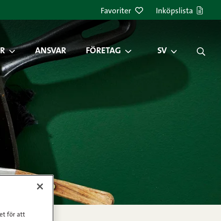
Favoriter
Inköpslista
R
ANSVAR
FÖRETAG
SV
et för att