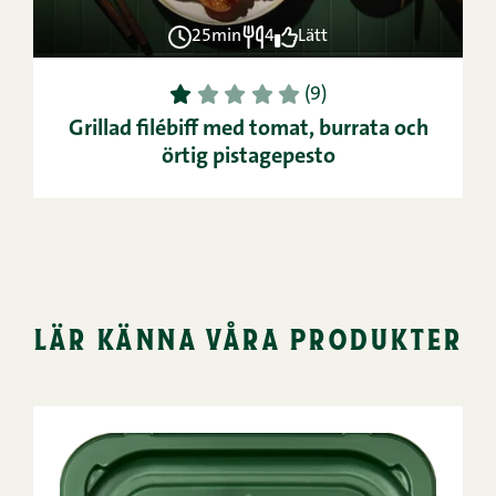
25min
4
Lätt
1
2
3
4
5
(9)
Grillad filébiff med tomat, burrata och
örtig pistagepesto
lär känna våra produkter