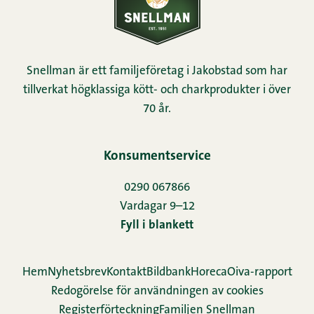
Snellman är ett familjeföretag i Jakobstad som har
tillverkat högklassiga kött- och charkprodukter i över
70 år.
Konsumentservice
0290 067866
Vardagar 9–12
Fyll i blankett
Hem
Nyhetsbrev
Kontakt
Bildbank
Horeca
Oiva-rapport
Redogörelse för användningen av cookies
Re­gis­ter­för­teck­ning
Familjen Snellman