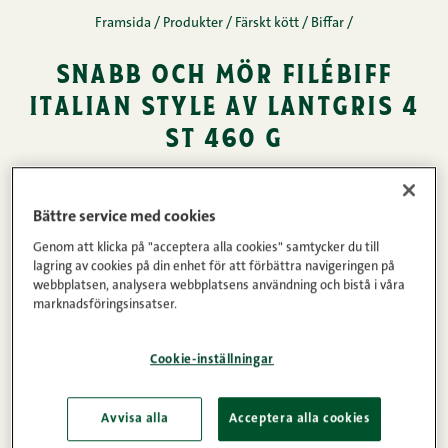
Framsida
/
Produkter
/
Färskt kött
/
Biffar
/
snabb och mör filébiff
italian style av lantgris 4
st 460 g
En fräscht medelhavsinspirerat alternativ för
Bättre service med cookies
sommarens grillstunder och vardagens enkla
Genom att klicka på "acceptera alla cookies" samtycker du till
måltider. I Italian style-fileébiffarna möts citron,
lagring av cookies på din enhet för att förbättra navigeringen på
vitlök, örter och svartpeppar – rena och
webbplatsen, analysera webbplatsens användning och bistå i våra
marknadsföringsinsatser.
balanserade smaker som passar hela familjen.
Nyhetsbiffarna tillagas från inhemsk, GMO-fri
Cookie-inställningar
ytterfilé av lantgris. De är färdigt mörade, kryddade
och saltade, så du lyckas garanterat enkelt både på
Avvisa alla
Acceptera alla cookies
grillen och med stekpannan. Ett smakrikt val när du