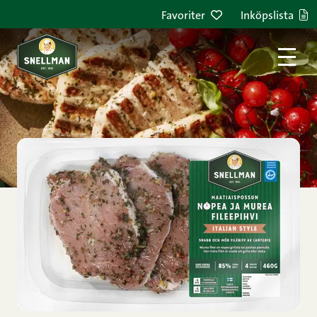
Hoppa till innehållet
Favoriter
Inköpslista