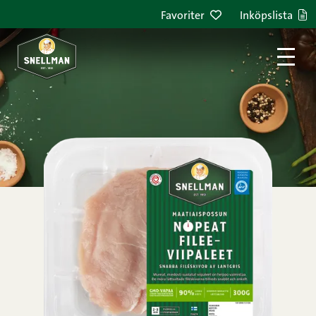
Hoppa till innehållet
Favoriter
Inköpslista