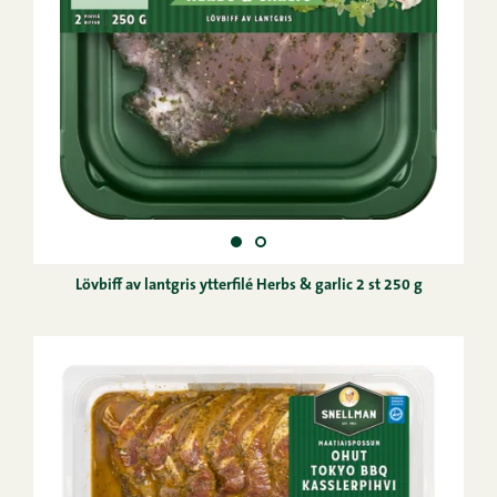
Lövbiff av lantgris ytterfilé Herbs & garlic 2 st 250 g