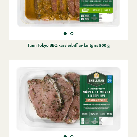
Tunn Tokyo BBQ kasslerbiff av lantgris 500 g