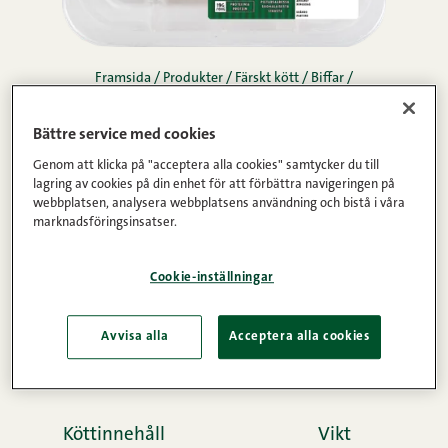
Framsida
/
Produkter
/
Färskt kött
/
Biffar
/
snabba filéskivor av
Bättre service med cookies
lantgris 300 g
Genom att klicka på "acceptera alla cookies" samtycker du till
lagring av cookies på din enhet för att förbättra navigeringen på
webbplatsen, analysera webbplatsens användning och bistå i våra
Möra och lätt saltade filéskivor av lantgris ger dig
marknadsföringsinsatser.
omedelbart en enklare matvardag. De tunna
skivorna går smidigt och snabbt att tillreda på
Cookie-inställningar
stekpannan och fungerar i många moderna rätter.
Lätt och läckert, helt enkelt! Inhemskt GM-fritt
Avvisa alla
Acceptera alla cookies
kött från våra familjegårdar.
Köttinnehåll
Vikt