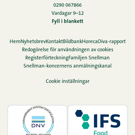
0290 067866
Vardagar 9–12
Fyll i blankett
Hem
Nyhetsbrev
Kontakt
Bildbank
Horeca
Oiva-rapport
Redogörelse för användningen av cookies
Re­gis­ter­för­teck­ning
Familjen Snellman
Snellman-koncernens anmälningskanal
Cookie inställningar