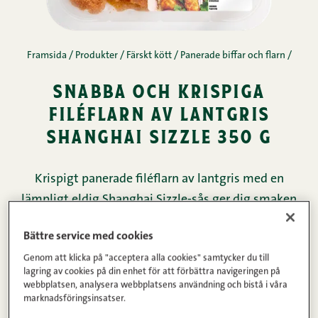
Framsida
/
Produkter
/
Färskt kött
/
Panerade biffar och flarn
/
snabba och krispiga
filéflarn av lantgris
shanghai sizzle 350 g
Krispigt panerade filéflarn av lantgris med en
lämpligt eldig Shanghai Sizzle-sås ger dig smaken
av den asiatiska restaurangvärlden direkt till ditt
Bättre service med cookies
hemmakök. Såsen är en perfekt blandning av
Genom att klicka på "acceptera alla cookies" samtycker du till
sötma, fräschör och bitsk chili. Flarnen går enkelt
lagring av cookies på din enhet för att förbättra navigeringen på
och snabbt att tillreda krispiga i en airfryer, på
webbplatsen, analysera webbplatsens användning och bistå i våra
marknadsföringsinsatser.
stekpannan eller i ugn. Såsen som följer med i