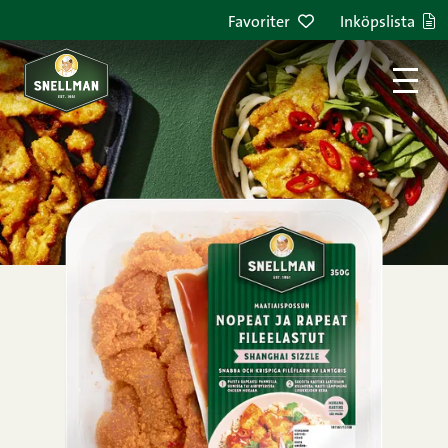
Hoppa till innehållet
Favoriter
Inköpslista