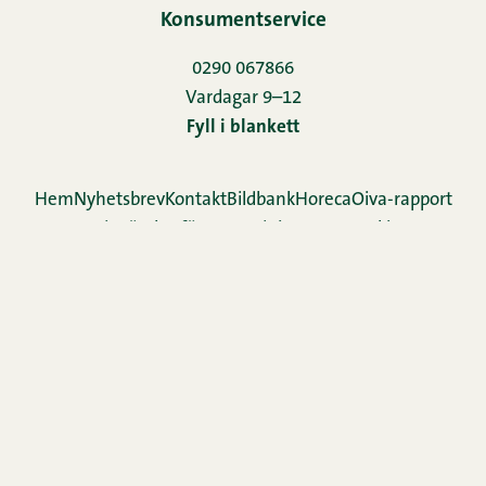
Konsumentservice
0290 067866
Vardagar 9–12
Fyll i blankett
Hem
Nyhetsbrev
Kontakt
Bildbank
Horeca
Oiva-rapport
Redogörelse för användningen av cookies
Re­gis­ter­för­teck­ning
Familjen Snellman
Snellman-koncernens anmälningskanal
Cookie inställningar