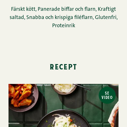
Färskt kött
,
Panerade biffar och flarn
,
Kraftigt
saltad
,
Snabba och krispiga filéflarn
,
Glutenfri
,
Proteinrik
recept
SE
VIDEO