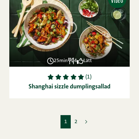
VIDEO
25min
4
Lätt
1
2
3
4
5
(1)
Shanghai sizzle dumplingsallad
1
2