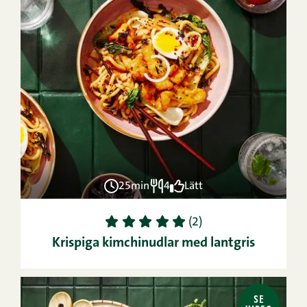
25min
4
Lätt
1
2
3
4
5
(2)
Krispiga kimchinudlar med lantgris
SE