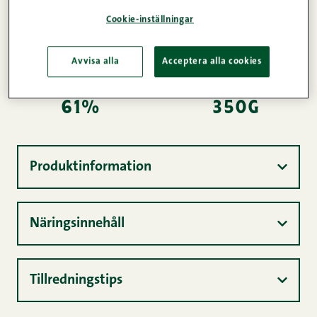
förpackningen rör du ner i flarnen. Testa som
Cookie-inställningar
snabbmat med nudlar, ris eller sallad.
Avvisa alla
Acceptera alla cookies
Köttinnehåll
Vikt
61%
350g
Produktinformation
Näringsinnehåll
Tillredningstips