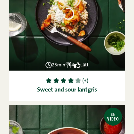
25min
4
Lätt
1
2
3
4
5
(3)
Sweet and sour lantgris
SE
VIDEO