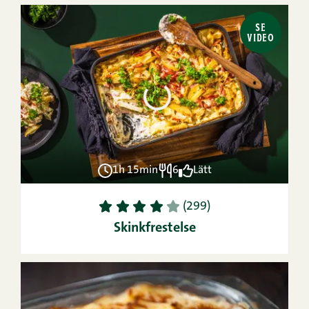
SE
VIDEO
1h 15min
6
Lätt
1
2
3
4
5
(299)
Skinkfrestelse