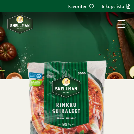
Hoppa till innehållet
Favoriter
Inköpslista