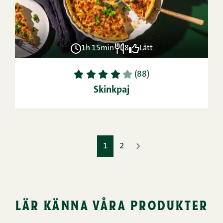
1h 15min
8
Lätt
1
2
3
4
5
(88)
Skinkpaj
1
2
lär känna våra produkter