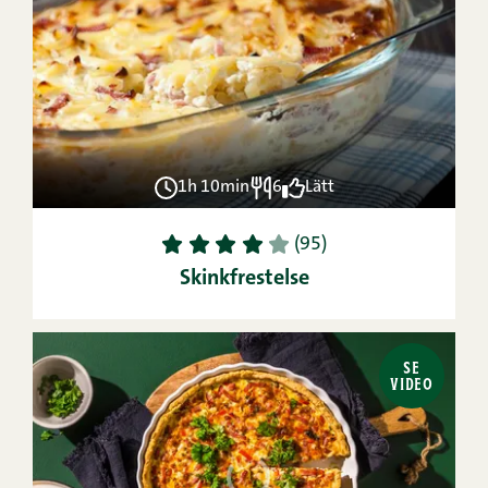
1h 10min
6
Lätt
1
2
3
4
5
(95)
Skinkfrestelse
SE
VIDEO