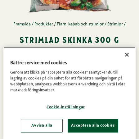
Framsida
/
Produkter
/
Flarn, kebab och strimlor
/
Strimlor
/
strimlad skinka 300 g
Saftiga och smakrika skinkstrimlor tillverkas av
Bättre service med cookies
högkvalitativ, inhemsk lantgris. Njut av deras
Genom att klicka på "acceptera alla cookies" samtycker du till
fylliga smak i gratänger, såser, pajer eller på pizza –
lagring av cookies på din enhet för att förbättra navigeringen på
webbplatsen, analysera webbplatsens användning och bistå i våra
möjligheterna är oändliga! Enkel och läcker
marknadsföringsinsatser.
matlagning med de bästa råvarorna.
Cookie-inställningar
Köttinnehåll
Vikt
Avvisa alla
Acceptera alla cookies
85%
300g