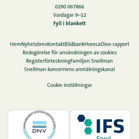
0290 067866
Vardagar 9–12
Fyll i blankett
Hem
Nyhetsbrev
Kontakt
Bildbank
Horeca
Oiva-rapport
Redogörelse för användningen av cookies
Re­gis­ter­för­teck­ning
Familjen Snellman
Snellman-koncernens anmälningskanal
Cookie inställningar