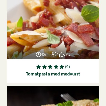
45min
4
Lätt
1
2
3
4
5
(9)
Tomatpasta med medvurst