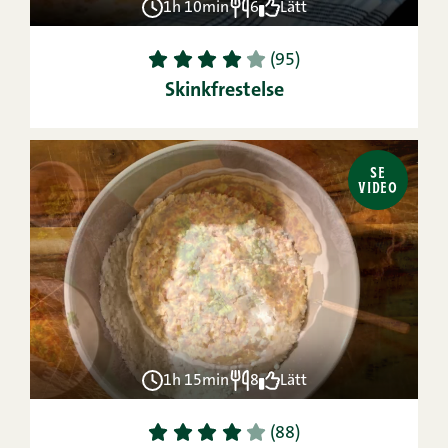
1h 10min
6
Lätt
1
2
3
4
5
(95)
Skinkfrestelse
SE
VIDEO
1h 15min
8
Lätt
1
2
3
4
5
(88)