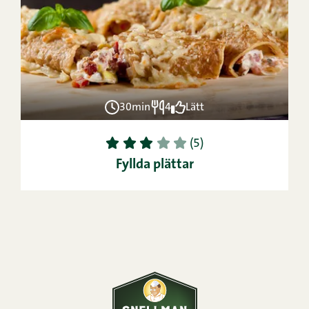
30min
4
Lätt
1
2
3
4
5
(5)
Fyllda plättar