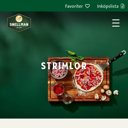
Hoppa till innehållet
Favoriter
Inköpslista
strimlor