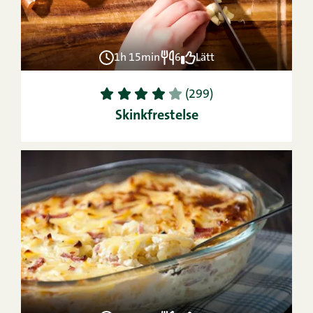
1h 15min
6
Lätt
1
2
3
4
5
(299)
Skinkfrestelse