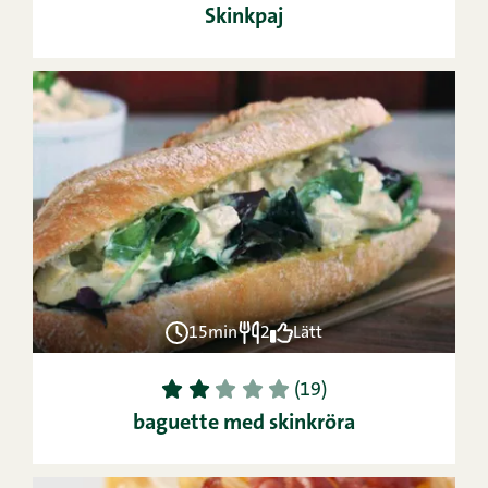
Skinkpaj
15min
2
Lätt
1
2
3
4
5
(19)
baguette med skinkröra