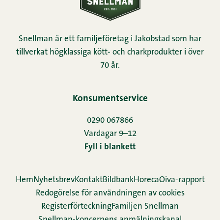
Snellman är ett familjeföretag i Jakobstad som har
tillverkat högklassiga kött- och charkprodukter i över
70 år.
Konsumentservice
0290 067866
Vardagar 9–12
Fyll i blankett
Hem
Nyhetsbrev
Kontakt
Bildbank
Horeca
Oiva-rapport
Redogörelse för användningen av cookies
Re­gis­ter­för­teck­ning
Familjen Snellman
Snellman-koncernens anmälningskanal