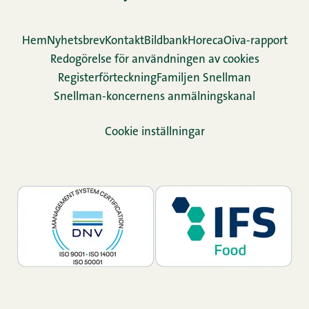
Hem
Nyhetsbrev
Kontakt
Bildbank
Horeca
Oiva-rapport
Redogörelse för användningen av cookies
Re­gis­ter­för­teck­ning
Familjen Snellman
Snellman-koncernens anmälningskanal
Cookie inställningar