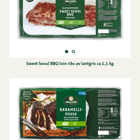
Sweet Seoul BBQ loin ribs av lantgris ca 1,1 kg