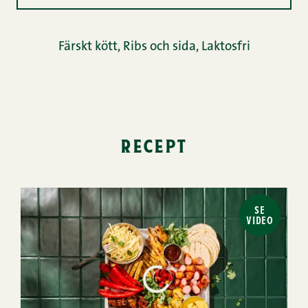
Färskt kött
,
Ribs och sida
,
Laktosfri
recept
SE
VIDEO