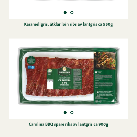
Karamellgris, ätklar loin ribs av lantgris ca 550g
Carolina BBQ spare ribs av lantgris ca 900g