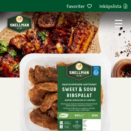
Hoppa till innehållet
Favoriter
Inköpslista