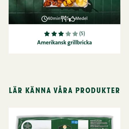
40min
5
Medel
1
2
3
4
5
(5)
Amerikansk grillbricka
lär känna våra produkter