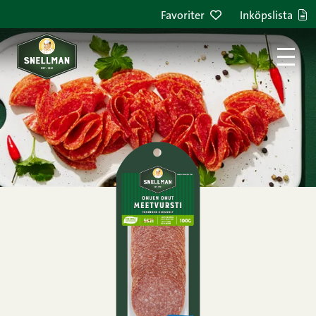
Hoppa till innehållet
Favoriter
Inköpslista