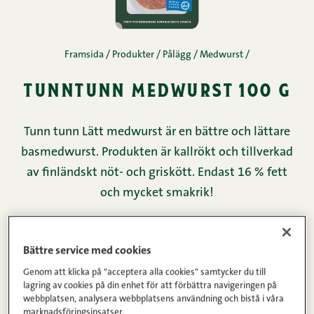
Framsida
/
Produkter
/
Pålägg
/
Medwurst
/
tunntunn medwurst 100 g
Tunn tunn Lätt medwurst är en bättre och lättare
basmedwurst. Produkten är kallrökt och tillverkad
av finländskt nöt- och griskött. Endast 16 % fett
och mycket smakrik!
Köttinnehåll
Vikt
Bättre service med cookies
137g
100g
Genom att klicka på "acceptera alla cookies" samtycker du till
lagring av cookies på din enhet för att förbättra navigeringen på
100g per produkt
webbplatsen, analysera webbplatsens användning och bistå i våra
marknadsföringsinsatser.