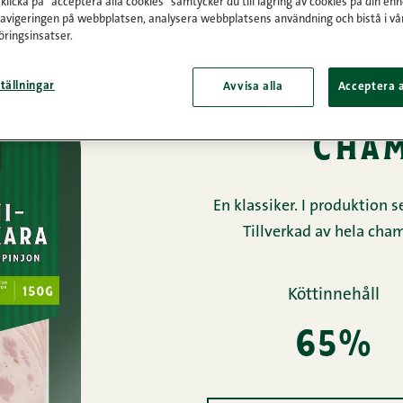
licka på "acceptera alla cookies" samtycker du till lagring av cookies på din enh
navigeringen på webbplatsen, analysera webbplatsens användning och bistå i vå
Framsida
/
Produkter
/
Pålägg
ringsinsatser.
uppskä
tällningar
Avvisa alla
Acceptera a
cham
En klassiker. I produktion 
Tillverkad av hela cha
Köttinnehåll
65%