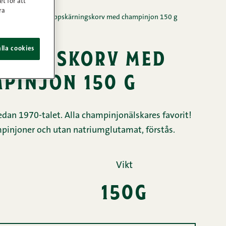
et för att
ra
/
Påläggskorv
/
Uppskärningskorv med champinjon 150 g
rningskorv med
lla cookies
pinjon 150 g
sedan 1970-talet. Alla champinjonälskares favorit!
mpinjoner och utan natriumglutamat, förstås.
Vikt
150g