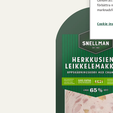
Genom att k
förbättra 
marknadsfö
Cookie-ins