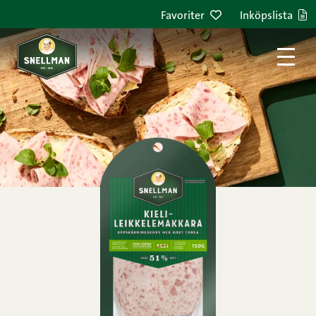
Hoppa till innehållet
Favoriter
Inköpslista