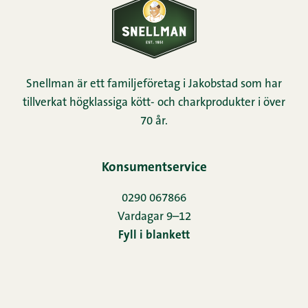
Snellman är ett familjeföretag i Jakobstad som har
tillverkat högklassiga kött- och charkprodukter i över
70 år.
Konsumentservice
0290 067866
Vardagar 9–12
Fyll i blankett
Hem
Nyhetsbrev
Kontakt
Bildbank
Horeca
Oiva-rapport
Redogörelse för användningen av cookies