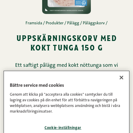
Framsida
/
Produkter
/
Pålägg
/
Påläggskorv
/
uppskärningskorv med
kokt tunga 150 g
Ett saftigt pålägg med kokt nöttunga som vi
tillverkat under en lång tid. En mycket omtyckt
klassiker i vårt påläggssortiment. Utan svål och
Bättre service med cookies
natriumglutamat förstås.
Genom att klicka på "acceptera alla cookies" samtycker du till
lagring av cookies på din enhet för att förbättra navigeringen på
webbplatsen, analysera webbplatsens användning och bistå i våra
Köttinnehåll
Vikt
marknadsföringsinsatser.
51%
150g
Cookie-inställningar