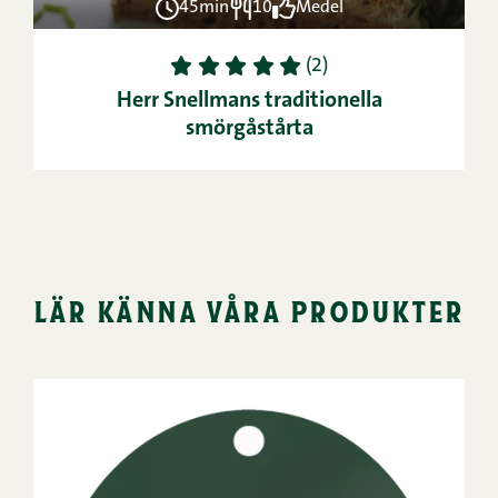
45min
10
Medel
1
2
3
4
5
(2)
Herr Snellmans traditionella
smörgåstårta
lär känna våra produkter