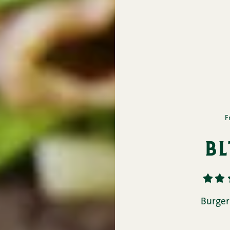
F
bl
1
2
Burger