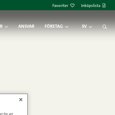
Favoriter
Inköpslista
R
ANSVAR
FÖRETAG
SV
et för att