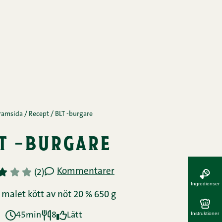
ramsida
/
Recept
/
BLT -burgare
t -burgare
Kommentarer
3
4
5
(2)
Ingredienser
 malet kött av nöt 20 % 650 g
Instruktioner
45min
8
Lätt