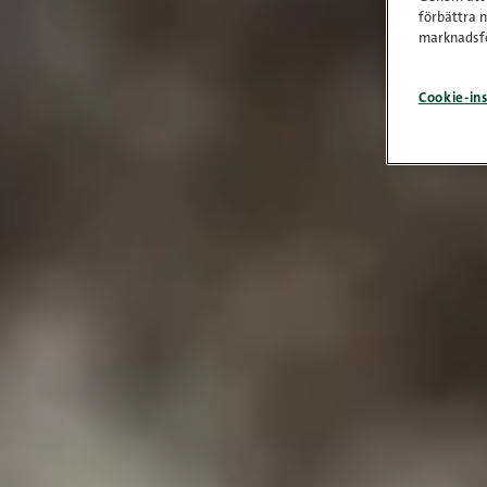
förbättra 
marknadsfö
Cookie-ins