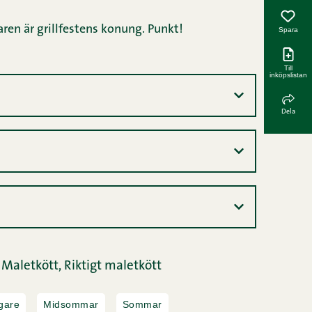
ren är grillfestens konung. Punkt!
Spara
Till
inköpslistan
Dela
,
Maletkött,
Riktigt maletkött
gare
Midsommar
Sommar