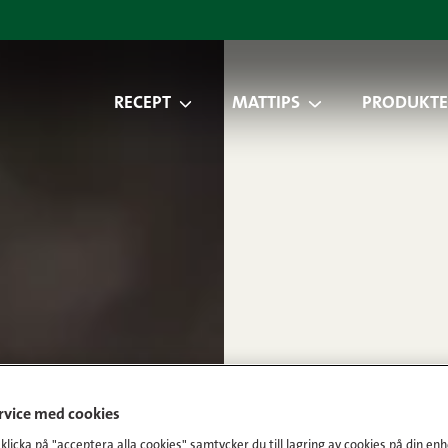
RECEPT
MATTIPS
PRODUKTE
ervice med cookies
licka på "acceptera alla cookies" samtycker du till lagring av cookies på din enh