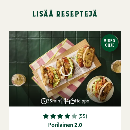
lisää reseptejä
VIDEO
OHJE
35min
4
Helppo
1
2
3
4
5
(55)
Porilainen 2.0