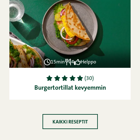
15min
4
Helppo
1
2
3
4
5
(30)
Burgertortillat kevyemmin
KAIKKI RESEPTIT