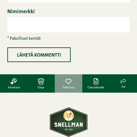
Nimimerkki
* Pakolliset kentät
Jaa
Ainekset
Ohje
Tallenna
Ostoslistalle