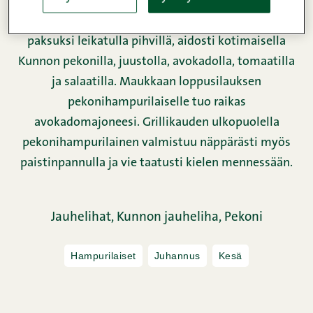
kuningas. Herra Snellmanin pekonihampurilainen
täytetään Street food burgerjauhelihasta sopivan
paksuksi leikatulla pihvillä, aidosti kotimaisella
Kunnon pekonilla, juustolla, avokadolla, tomaatilla
ja salaatilla. Maukkaan loppusilauksen
pekonihampurilaiselle tuo raikas
avokadomajoneesi. Grillikauden ulkopuolella
pekonihampurilainen valmistuu näppärästi myös
paistinpannulla ja vie taatusti kielen mennessään.
Jauhelihat,
Kunnon jauheliha,
Pekoni
Hampurilaiset
Juhannus
Kesä