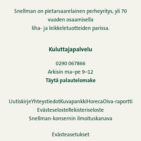
Snellman on pietarsaarelainen perheyritys, yli 70
vuoden osaamisella
liha- ja leikkeletuotteiden parissa.
Kuluttajapalvelu
0290 067866
Arkisin ma–pe 9–12
Täytä palautelomake
Uutiskirje
Yhteystiedot
Kuvapankki
Horeca
Oiva-raportti
Evästeseloste
Rekisteriseloste
Snellman-konsernin ilmoituskanava
Evästeasetukset