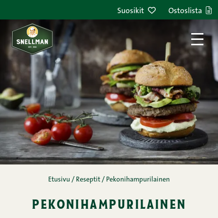
Siirry sisältöön
Suosikit
Ostoslista
Etusivu
/
Reseptit
/
Pekonihampurilainen
pekonihampurilainen