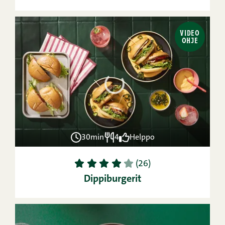
VIDEO
OHJE
30min
4
Helppo
1
2
3
4
5
(26)
Dippiburgerit