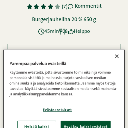
Kommentit
1
2
3
4
5
(7)
Burgerjauheliha 20 % 650 g
45min
8
Helppo
Ainekset
Parempaa palvelua evästeillä
Käytämme evästeitä, jotta sivustomme toimii oikein ja voimme
Ohje
personoida sisältöä ja mainoksia, tarjota sosiaalisen median
ominaisuuksia ja analysoida tietoliikennettä. Jaamme myös tietoja
tavastasi käyttää sivustoamme sosiaalisen median sekä mainonta-
ja analytiikkakumppaneidemme kanssa.
Ravintosisältö
Evästeasetukset
Pekonihampurilainen on grillijuhlien kiistaton
Hylkää kaikki
Hyväksy kaikki evästeet