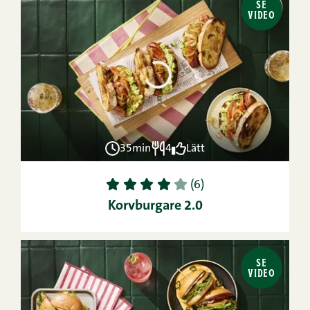
SE
VIDEO
35min
4
Lätt
1
2
3
4
5
(6)
Korvburgare 2.0
SE
VIDEO