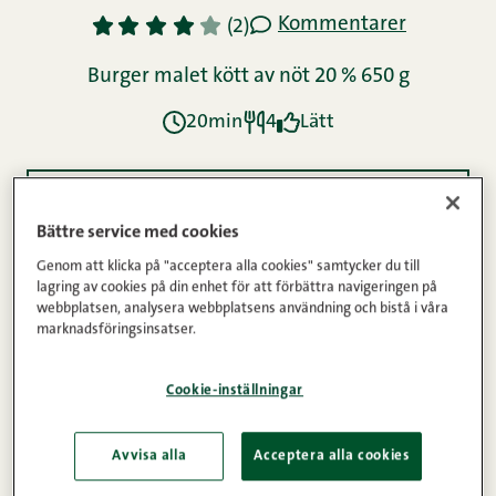
Kommentarer
1
2
3
4
5
(2)
Burger malet kött av nöt 20 % 650 g
20min
4
Lätt
Ingredienser
Bättre service med cookies
Genom att klicka på "acceptera alla cookies" samtycker du till
lagring av cookies på din enhet för att förbättra navigeringen på
Instruktioner
webbplatsen, analysera webbplatsens användning och bistå i våra
marknadsföringsinsatser.
Näringsinnehåll
Cookie-inställningar
Avvisa alla
Acceptera alla cookies
Hamburgare är en mättande delikatess som alla i