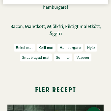
familjen gillar. Testa vårt recept på saftiga
hamburgare!
Bacon,
Maletkött,
Mjölkfri,
Riktigt maletkött,
Äggfri
Enkel mat
Grill mat
Hamburgare
Nyår
Snabblagad mat
Sommar
Vappen
fler recept