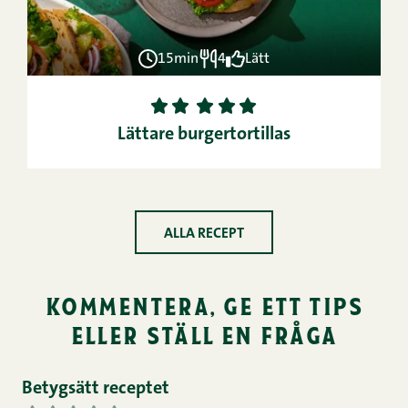
15min
4
Lätt
1
2
3
4
5
Lättare burgertortillas
ALLA RECEPT
kommentera, ge ett tips
eller ställ en fråga
Betygsätt receptet