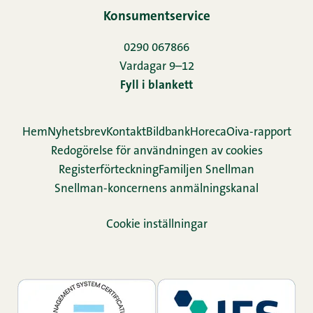
Konsumentservice
0290 067866
Vardagar 9–12
Fyll i blankett
Hem
Nyhetsbrev
Kontakt
Bildbank
Horeca
Oiva-rapport
Redogörelse för användningen av cookies
Re­gis­ter­för­teck­ning
Familjen Snellman
Snellman-koncernens anmälningskanal
Cookie inställningar