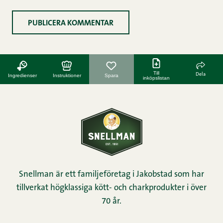
Till
Dela
Ingredienser
Instruktioner
Spara
inköpslistan
Snellman är ett familjeföretag i Jakobstad som har
tillverkat högklassiga kött- och charkprodukter i över
70 år.