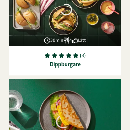
30min
4
Lätt
1
2
3
4
5
(3)
Dippburgare