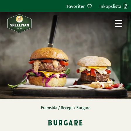
Hoppa till innehållet
Favoriter
Inköpslista
Framsida
/
Recept
/
Burgare
burgare