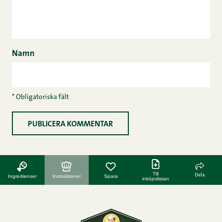
Namn
* Obligatoriska fält
Till
Dela
Ingredienser
Instruktioner
Spara
inköpslistan