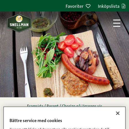
Hoppa till innehållet
Favoriter
Inköpslista
Framsida
/
Recept
/
Chorizo på jägarens vis
chorizo på jägarens vis
Bättre service med cookies