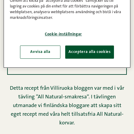
Genom att klicka på "acceptera alla cookies" samtycker du till
Kommentarer
1
2
3
4
5
lagring av cookies på din enhet för att förbättra navigeringen på
webbplatsen, analysera webbplatsens användning och bistå i våra
marknadsföringsinsatser.
2
Cookie-inställningar
Ingredienser
Avvisa alla
Acceptera alla cookies
Instruktioner
Detta recept från Villiruoka bloggen var med i vår
tävling “All Natural-smakresa”. I tävlingen
utmanade vi finländska bloggare att skapa sitt
eget recept med våra helt tillsatsfria All Natural-
korvar.