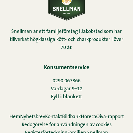
Snellman är ett familjeföretag i Jakobstad som har
tillverkat högklassiga kött- och charkprodukter i över
70 år.
Konsumentservice
0290 067866
Vardagar 9–12
Fyll i blankett
Hem
Nyhetsbrev
Kontakt
Bildbank
Horeca
Oiva-rapport
Redogörelse för användningen av cookies
Re­gis­ter­för­teck­ning
Familjen Snellman