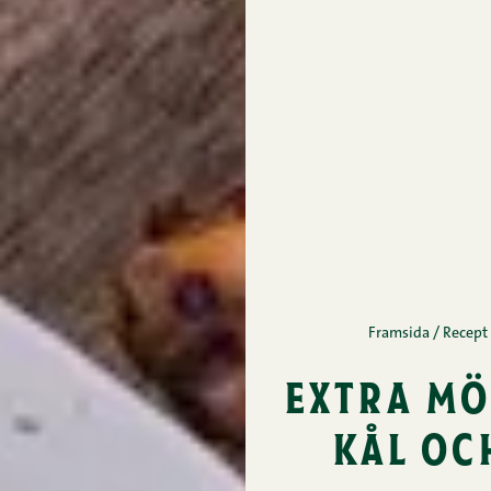
Framsida
/
Recept
extra mö
kål oc