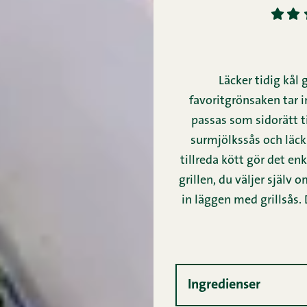
1
2
Läcker tidig kål 
favoritgrönsaken tar i
passas som sidorätt t
surmjölkssås och läckr
tillreda kött gör det enk
grillen, du väljer själv 
in läggen med grillsås.
Ingredienser