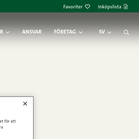
Favoriter
Inköpslista
R
ANSVAR
FÖRETAG
SV
et för att
ra