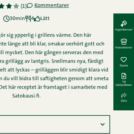
Kommentarer
3
4
5
(1)
30min
4
Lätt
Ingredienser
gör sig ypperlig i grillens värme. Den här
nte länge att bli klar, smakar oerhört gott och
Instruktioner
ill mycket. Den här gången serveras den med
a grillägg av lantgris. Snellmans nya, färdigt
Spara
elt att lyckas – grilläggen blir smidigt klara vid
om du vill bidra till saftigheten genom att smeta
Till
inköpslistan
 Det här receptet är framtaget i samarbete med
Satokausi.fi
.
Dela