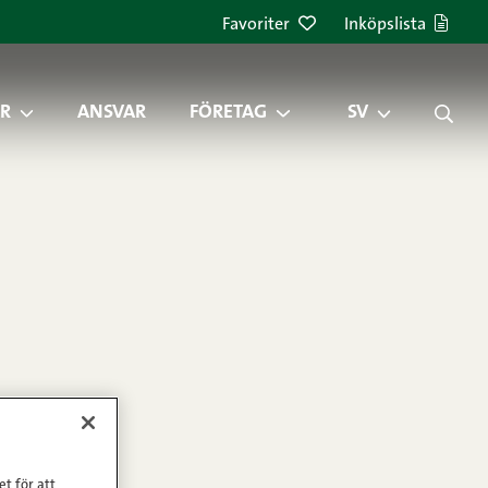
Favoriter
Inköpslista
R
ANSVAR
FÖRETAG
SV
et för att