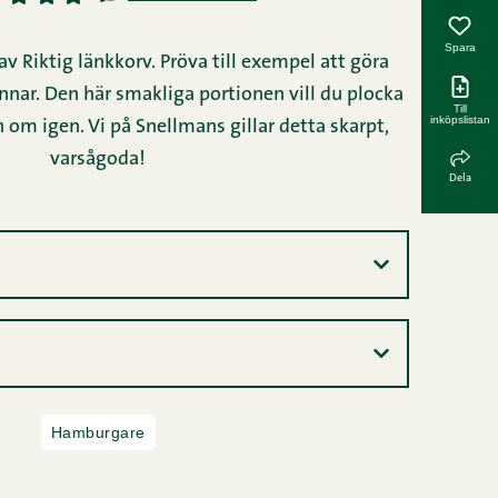
Spara
 Riktig länkkorv. Pröva till exempel att göra
innar. Den här smakliga portionen vill du plocka
Till
inköpslistan
om igen. Vi på Snellmans gillar detta skarpt,
varsågoda!
Dela
Hamburgare