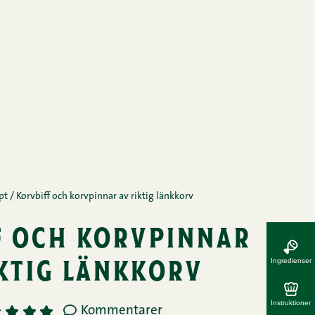
pt
/
Korvbiff och korvpinnar av riktig länkkorv
f och korvpinnar
ktig länkkorv
Ingredienser
Instruktioner
Kommentarer
3
4
5