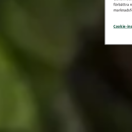
förbättra 
marknadsfö
Cookie-ins