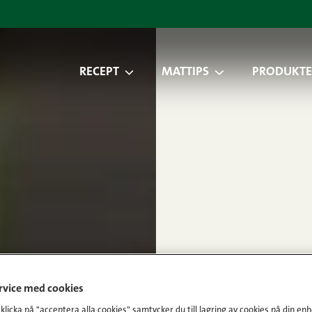
RECEPT
MATTIPS
PRODUKTE
ervice med cookies
licka på "acceptera alla cookies" samtycker du till lagring av cookies på din enh