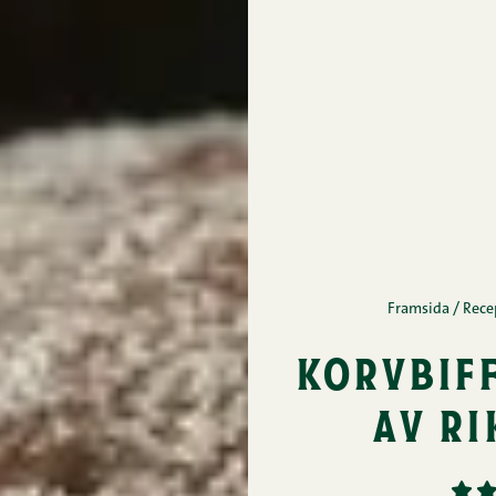
Framsida
/
Rece
korvbif
av ri
1
2