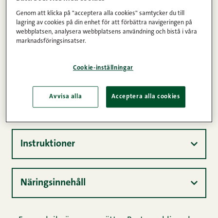
svamp
Genom att klicka på "acceptera alla cookies" samtycker du till
lagring av cookies på din enhet för att förbättra navigeringen på
Kommentarer
1
2
3
4
5
(14)
webbplatsen, analysera webbplatsens användning och bistå i våra
marknadsföringsinsatser.
Stekmalet kött av nöt 7 % 400 g
Cookie-inställningar
25min
4
Lätt
Avvisa alla
Acceptera alla cookies
Ingredienser
Instruktioner
Näringsinnehåll