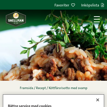
Hoppa till innehållet
Favoriter
Inköpslista
Framsida
/
Recept
/
Köttfärsrisotto med svamp
köttfärsrisotto med
Bättre service med cookies