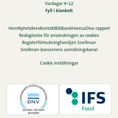
Vardagar 9–12
Fyll i blankett
Hem
Nyhetsbrev
Kontakt
Bildbank
Horeca
Oiva-rapport
Redogörelse för användningen av cookies
Re­gis­ter­för­teck­ning
Familjen Snellman
Snellman-koncernens anmälningskanal
Cookie inställningar