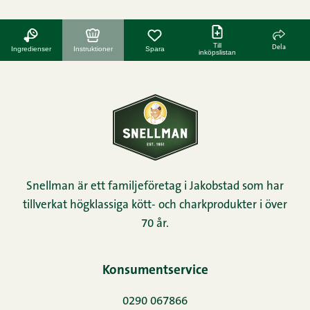
Till
Dela
Ingredienser
Instruktioner
Spara
inköpslistan
Snellman är ett familjeföretag i Jakobstad som har
tillverkat högklassiga kött- och charkprodukter i över
70 år.
Konsumentservice
0290 067866