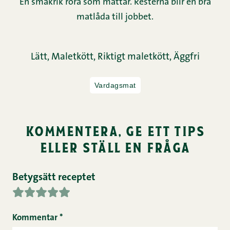
En smakrik röra som mättar. Resterna blir en bra
matlåda till jobbet.
Lätt,
Maletkött,
Riktigt maletkött,
Äggfri
Vardagsmat
kommentera, ge ett tips
eller ställ en fråga
Betygsätt receptet
Kommentar
*