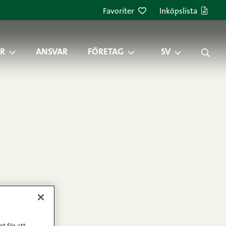
Favoriter
Inköpslista
R
ANSVAR
FÖRETAG
SV