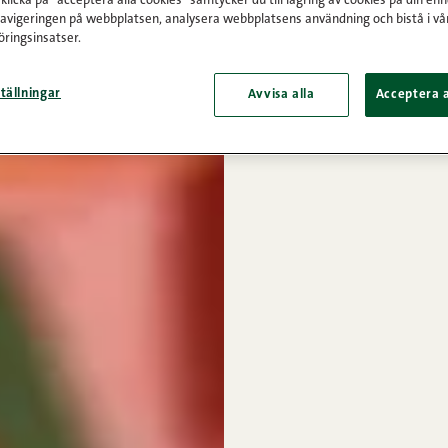
licka på "acceptera alla cookies" samtycker du till lagring av cookies på din enh
navigeringen på webbplatsen, analysera webbplatsens användning och bistå i vå
ringsinsatser.
tällningar
Avvisa alla
Acceptera a