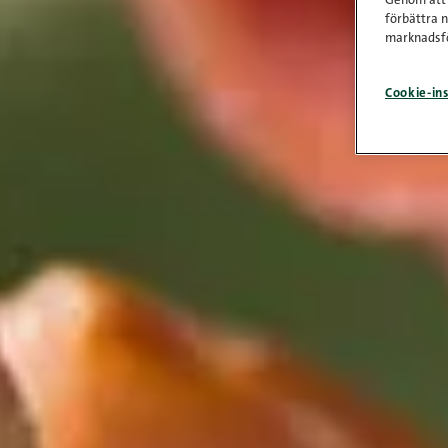
Genom att k
förbättra 
marknadsfö
Cookie-ins