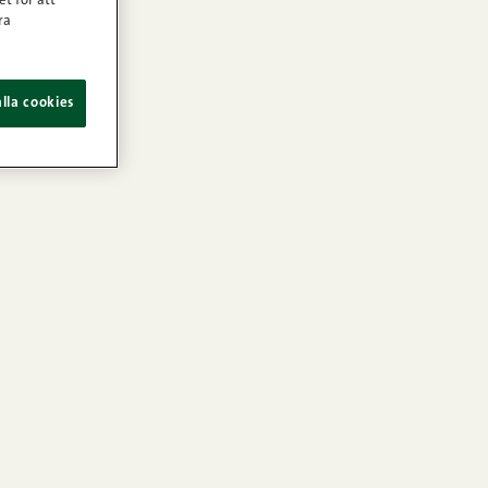
et för att
ra
lla cookies