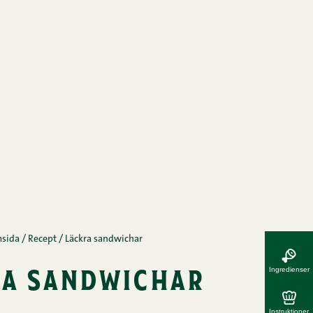
sida
/
Recept
/
Läckra sandwichar
ra sandwichar
Ingredienser
Instruktioner