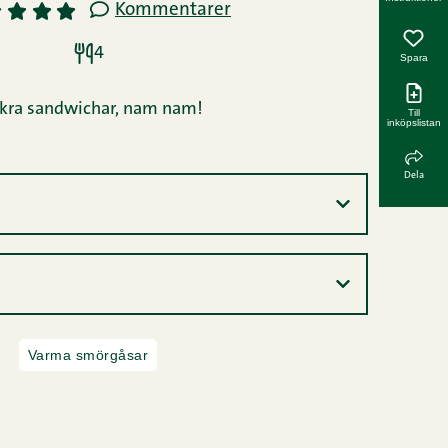
Kommentarer
3
4
5
4
Spara
kra sandwichar, nam nam!
Till
inköpslistan
Dela
Varma smörgåsar