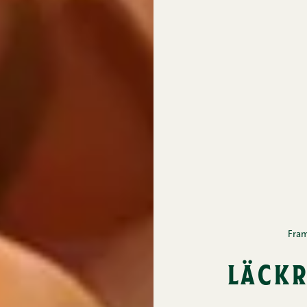
Fram
läck