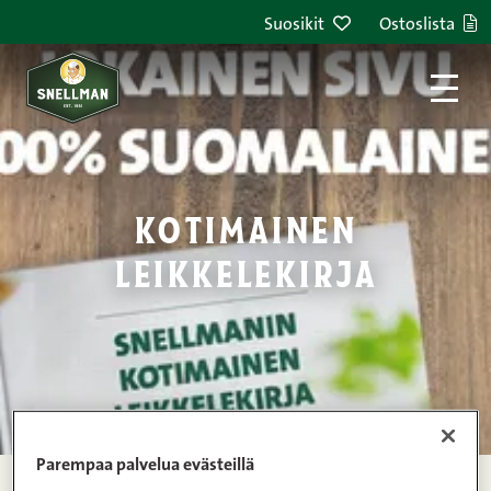
Siirry sisältöön
Suosikit
Ostoslista
kotimainen
leikkelekirja
Parempaa palvelua evästeillä