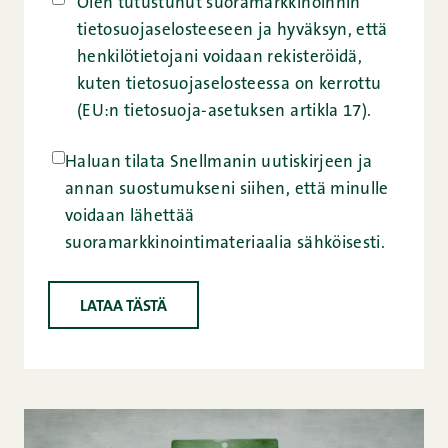
Olen tutustunut
suoramarkkinoinnin
tietosuojaselosteeseen
ja hyväksyn, että
henkilötietojani voidaan rekisteröidä,
kuten tietosuojaselosteessa on kerrottu
(EU:n tietosuoja-asetuksen artikla 17).
Haluan tilata Snellmanin uutiskirjeen ja
annan suostumukseni siihen, että minulle
voidaan lähettää
suoramarkkinointimateriaalia sähköisesti.
LATAA TÄSTÄ