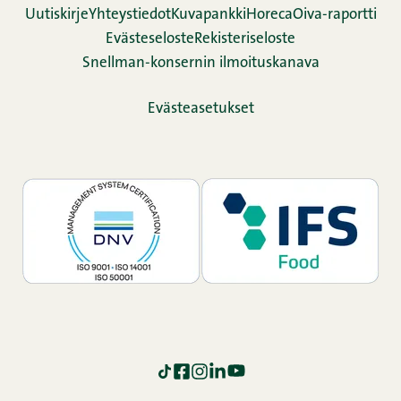
Uutiskirje
Yhteystiedot
Kuvapankki
Horeca
Oiva-raportti
Evästeseloste
Rekisteriseloste
Snellman-konsernin ilmoituskanava
Evästeasetukset
TikTok
Facebook
Instagram
LinkedIn
YouTube