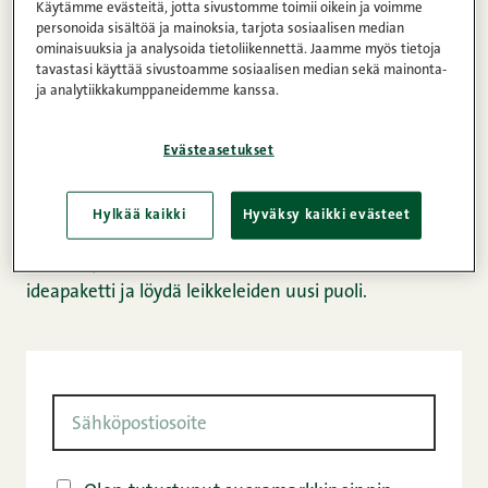
Käytämme evästeitä, jotta sivustomme toimii oikein ja voimme
Leikkele on paljon muutakin kuin pelkkä
personoida sisältöä ja mainoksia, tarjota sosiaalisen median
ominaisuuksia ja analysoida tietoliikennettä. Jaamme myös tietoja
leivänpäällinen. Kokosimme yhteen 20 herkullista
tavastasi käyttää sivustoamme sosiaalisen median sekä mainonta-
ohjetta, jotka juhlistavat tämän perinteisen tuotteen
ja analytiikkakumppaneidemme kanssa.
monipuolisia mahdollisuuksia. Miltä kuulostaisi
esimerkiksi herkullinen piirakka, uunimunakas tai
Evästeasetukset
vaikka tortillakätköt?
Hylkää kaikki
Hyväksy kaikki evästeet
Joskus on hyvä palata perusasioiden ääreen ja nauttia
elämän pienistä iloista. Lataa tämä ilmainen
ideapaketti ja löydä leikkeleiden uusi puoli.